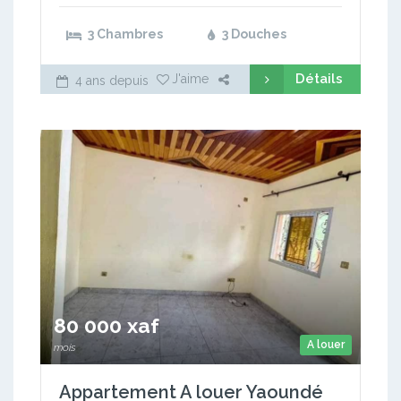
3 Chambres
3 Douches
Détails
J'aime
4 ans depuis
80 000 xaf
A louer
mois
Appartement A louer Yaoundé