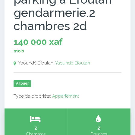
gendarmerie.2
chambres 2d
140 000 xaf
mois
Yaoundé Efoulan,
Yaoundé Efoulan
A louer
Type de propriété:
Appartement
2
2
Chambres
Douches