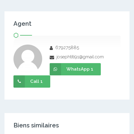
Agent
679275885
josephtiti91@gmail.com
WhatsApp 1
Call 1
Biens similaires