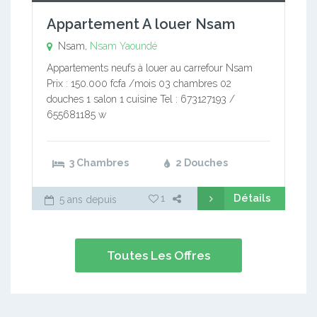
Appartement A louer Nsam
Nsam,
Nsam
Yaoundé
Appartements neufs à louer au carrefour Nsam
Prix : 150.000 fcfa /mois 03 chambres 02
douches 1 salon 1 cuisine Tel : 673127193 /
655681185 w
3 Chambres
2 Douches
Détails
1
5 ans depuis
Toutes Les Offres