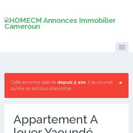
×
Cette annonce date de
depuis 5 ans
, il se pourrait
qu'elle ne soit plus disponible.
Appartement A
louer Yaoundé