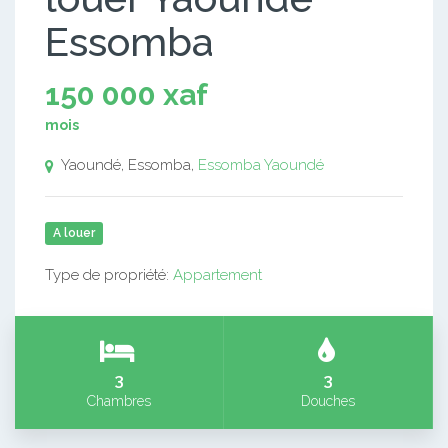
Essomba
150 000 xaf
mois
Yaoundé, Essomba,
Essomba
Yaoundé
A louer
Type de propriété:
Appartement
3
3
Chambres
Douches