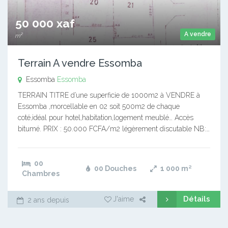
50 000 xaf
A vendre
m²
Terrain A vendre Essomba
Essomba
Essomba
TERRAIN TITRE d’une superficie de 1000m2 à VENDRE à
Essomba ,morcellable en 02 soit 500m2 de chaque
coté,idéal pour hotel,habitation,logement meublé… Accès
bitumé. PRIX : 50.000 FCFA/m2 légèrement discutable NB:…
00
00 Douches
1 000
m²
Chambres
Détails
J'aime
2 ans depuis