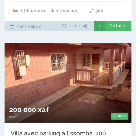
1 Chambres
1 Douches
300
Détails
J'aime
2 ans depuis
200 000 xaf
A louer
mois
Villa avec parking à Essomba. 200