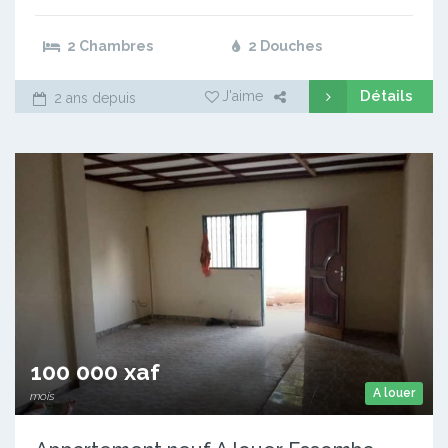
2 Chambres
2 Douches
Détails
J'aime
2 ans depuis
100 000 xaf
A louer
mois