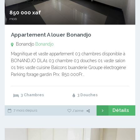
850 000 xaf
mois
Appartement A louer Bonandjo
Bonandjo
Bonandjo
Magnifique et vaste appartement 03 chambres disponible à
BONANDJO DLA1 03 chambre 03 douches 01 vaste salon
01 très vaste cuisine Balcons buanderie Groupe électrogène
Parking forage gardin Prx: 850.000Fr…
3 Chambres
3 Douches
Détails
7 mois depuis
J'aime