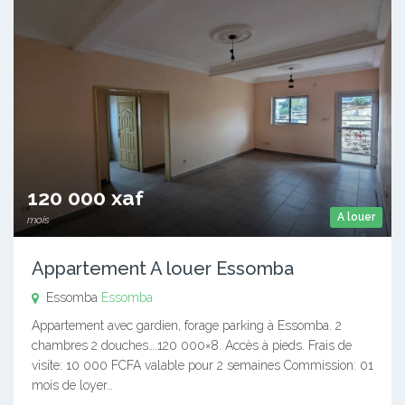
120 000 xaf
A louer
mois
Appartement A louer Essomba
Essomba
Essomba
Appartement avec gardien, forage parking à Essomba. 2
chambres 2 douches….120 000×8. Accès à pieds. Frais de
visite: 10 000 FCFA valable pour 2 semaines Commission: 01
mois de loyer…