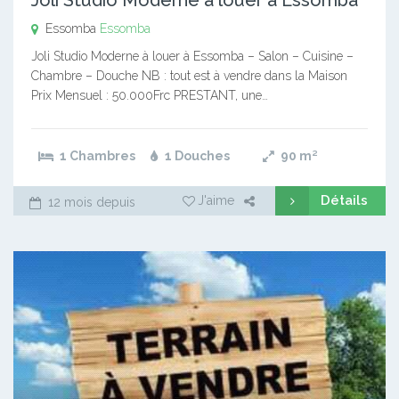
Essomba
Essomba
Joli Studio Moderne à louer à Essomba – Salon – Cuisine –
Chambre – Douche NB : tout est à vendre dans la Maison
Prix Mensuel : 50.000Frc PRESTANT, une…
1 Chambres
1 Douches
90
m²
Détails
J'aime
12 mois depuis