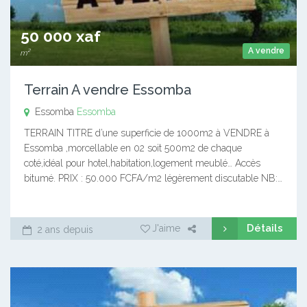
50 000 xaf
A vendre
m²
Terrain A vendre Essomba
Essomba
Essomba
TERRAIN TITRE d’une superficie de 1000m2 à VENDRE à
Essomba ,morcellable en 02 soit 500m2 de chaque
coté,idéal pour hotel,habitation,logement meublé… Accès
bitumé. PRIX : 50.000 FCFA/m2 légèrement discutable NB:…
Détails
J'aime
2 ans depuis