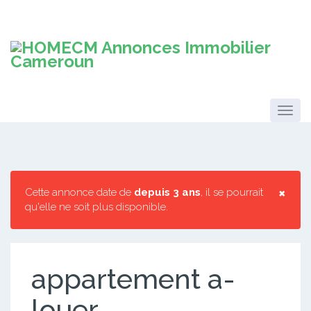
×
Cette annonce date de
depuis 3 ans
, il se pourrait
qu'elle ne soit plus disponible.
appartement a-
louer