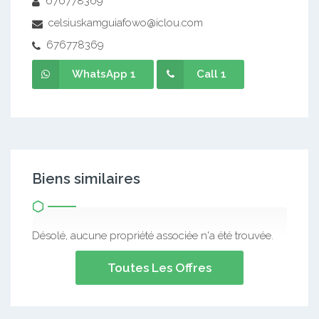
676778369
celsiuskamguiafowo@iclou.com
676778369
WhatsApp 1
Call 1
Biens similaires
Désolé, aucune propriété associée n'a été trouvée.
Toutes Les Offres