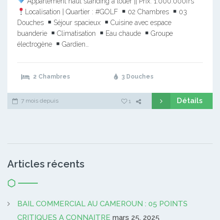
Appartement haut standing à louer || Prix: 1.000.000frs
Localisation | Quartier : #GOLF
02 Chambres
03
Douches
Séjour spacieux
Cuisine avec espace
buanderie
Climatisation
Eau chaude
Groupe
électrogène
Gardien…
2 Chambres
3 Douches
Détails
7 mois depuis
1
Articles récents
BAIL COMMERCIAL AU CAMEROUN : 05 POINTS
CRITIQUES A CONNAITRE
mars 25, 2025