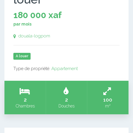
180 000 xaf
par mois
douala-logpom
A louer
Type de propriété:
Appartement
2
2
100
Chambres
Douches
m²