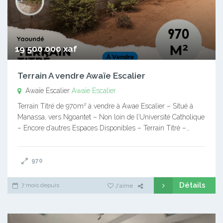
19 500 000 xaf
Terrain A vendre Awaïe Escalier
Awaïe Escalier
Awaïe Escalier
Terrain Titré de 970m² à vendre à Awae Escalier – Situé à
Manassa, vers Ngoantet – Non loin de l’Université Catholique
– Encore d’autres Espaces Disponibles – Terrain Titré –…
970
Détails
7 mois depuis
J'aime