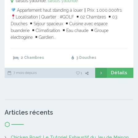
bastos yaounde,
bastos yaounde
Appartement haut standing à louer || Prix: 1.000.000frs
Localisation | Quartier : #GOLF
02 Chambres
03
Douches
Séjour spacieux
Cuisine avec espace
buanderie
Climatisation
Eau chaude
Groupe
électrogène
Gardien…
2 Chambres
3 Douches
Détails
7 mois depuis
1
Articles récents
Chicken Road: Le Tutoriel Exhaustif du Jeu de Maison