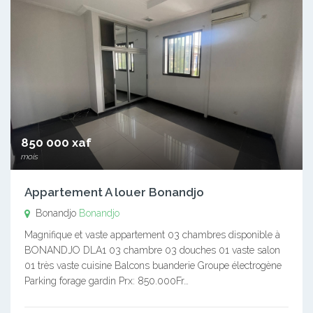
850 000 xaf
mois
Appartement A louer Bonandjo
Bonandjo
Bonandjo
Magnifique et vaste appartement 03 chambres disponible à
BONANDJO DLA1 03 chambre 03 douches 01 vaste salon
01 très vaste cuisine Balcons buanderie Groupe électrogène
Parking forage gardin Prx: 850.000Fr…