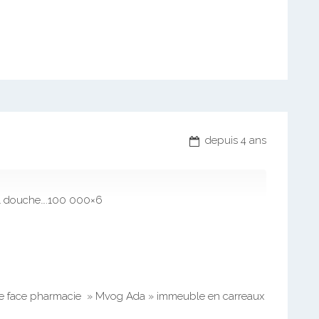
depuis 4 ans
 1 douche….100 000×6
re face pharmacie » Mvog Ada » immeuble en carreaux