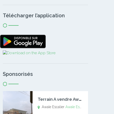
Télécharger l’application
Sponsorisés
T
errain A vendre Awaïe Escalier
Awaïe Escalier
Awaïe Escalier