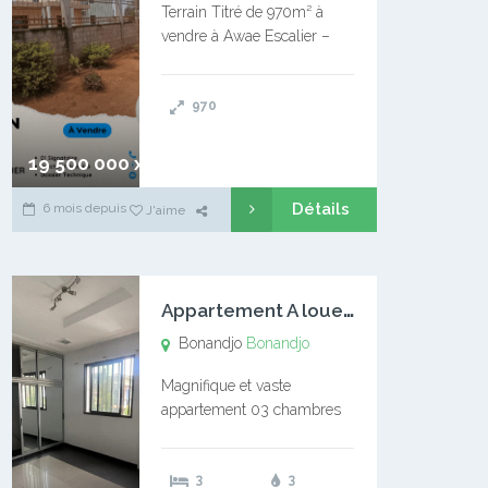
Terrain Titré de 970m² à
vendre à Awae Escalier –
Situé à Manassa, vers
Ngoantet – Non loin de
970
l’Université Catholique –
Encore d’autres Espaces
Disponibles – Terrain Titré –
19 500 000 xaf
…
Détails
6 mois depuis
J'aime
A
ppartement A louer Bonandjo
Bonandjo
Bonandjo
Magnifique et vaste
appartement 03 chambres
disponible à BONANDJO
DLA1 03 chambre 03
3
3
douches 01 vaste salon 01