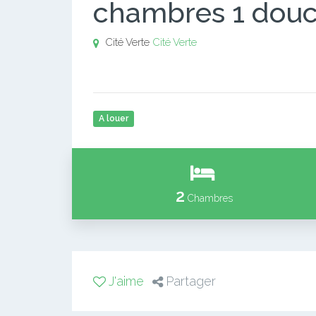
chambres 1 dou
Cité Verte
Cité Verte
A louer
2
Chambres
J'aime
Partager