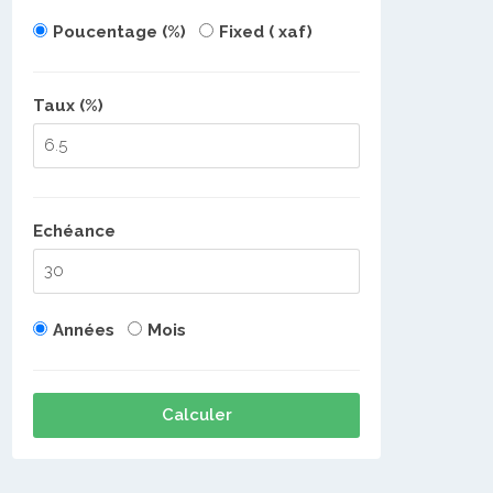
Poucentage (%)
Fixed ( xaf)
Taux (%)
Echéance
Années
Mois
Calculer