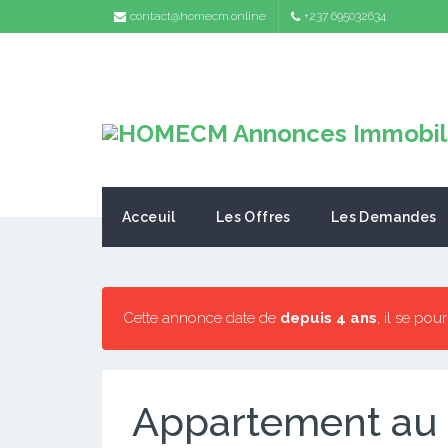
contact@homecm.online
+237 695032634
Acceuil
Les Offres
Les Demandes
Cette annonce date de
depuis 4 ans
, il se pou
Appartement au c