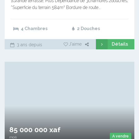
1Grande terrasse; Plus Dépendance de 3chambres 2douches;
*Superficie du terrain 584m² Bordure de route…
4 Chambres
2 Douches
Détails
J'aime
3 ans depuis
85 000 000 xaf
A vendre
mois