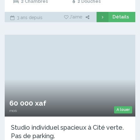
2 Chambres
2 Douches
Détails
J'aime
3 ans depuis
60 000 xaf
A louer
mois
Studio individuel spacieux à Cité verte.
Pas de parking.