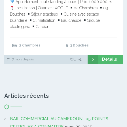
Appartement haut standing à louer || Prix: 1.000.000frs
Localisation | Quartier : #GOLF
02 Chambres
03
Douches
Séjour spacieux
Cuisine avec espace
buanderie
Climatisation
Eau chaude
Groupe
électrogène
Gardien…
2 Chambres
3 Douches
Détails
7 mois depuis
1
Articles récents
BAIL COMMERCIAL AU CAMEROUN : 05 POINTS
CRITIQUES A CONNAITRE
mars 25, 2025