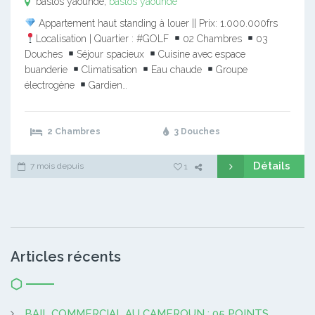
bastos yaounde,
bastos yaounde
Appartement haut standing à louer || Prix: 1.000.000frs
Localisation | Quartier : #GOLF
02 Chambres
03
Douches
Séjour spacieux
Cuisine avec espace
buanderie
Climatisation
Eau chaude
Groupe
électrogène
Gardien…
2 Chambres
3 Douches
Détails
7 mois depuis
1
Articles récents
BAIL COMMERCIAL AU CAMEROUN : 05 POINTS