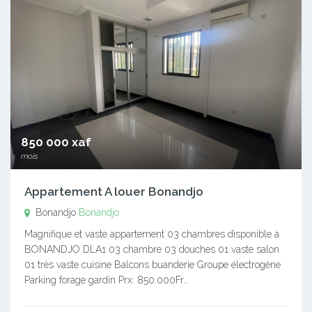
850 000 xaf
mois
Appartement A louer Bonandjo
Bonandjo
Bonandjo
Magnifique et vaste appartement 03 chambres disponible à
BONANDJO DLA1 03 chambre 03 douches 01 vaste salon
01 très vaste cuisine Balcons buanderie Groupe électrogène
Parking forage gardin Prx: 850.000Fr…