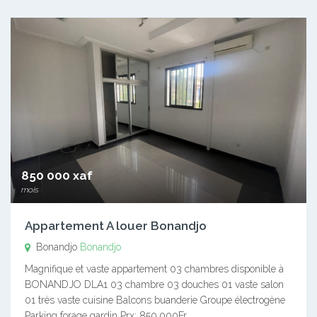
850 000 xaf
mois
Appartement A louer Bonandjo
Bonandjo
Bonandjo
Magnifique et vaste appartement 03 chambres disponible à
BONANDJO DLA1 03 chambre 03 douches 01 vaste salon
01 très vaste cuisine Balcons buanderie Groupe électrogène
Parking forage gardin Prx: 850.000Fr…