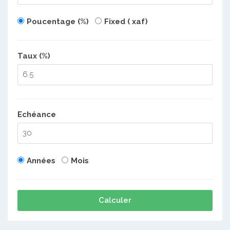
Poucentage (%)
Fixed ( xaf)
Taux (%)
Echéance
Années
Mois
Calculer