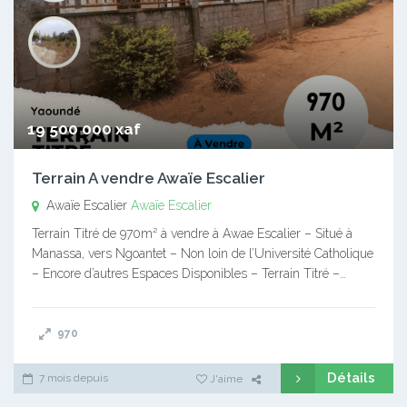
19 500 000 xaf
Terrain A vendre Awaïe Escalier
Awaïe Escalier
Awaïe Escalier
Terrain Titré de 970m² à vendre à Awae Escalier – Situé à
Manassa, vers Ngoantet – Non loin de l’Université Catholique
– Encore d’autres Espaces Disponibles – Terrain Titré –…
970
Détails
7 mois depuis
J'aime