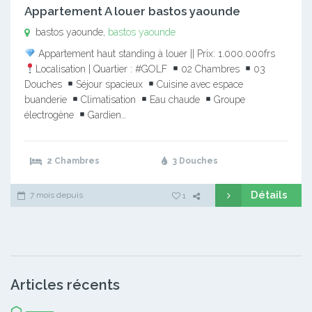
Appartement A louer bastos yaounde
bastos yaounde,
bastos yaounde
Appartement haut standing à louer || Prix: 1.000.000frs
Localisation | Quartier : #GOLF
02 Chambres
03
Douches
Séjour spacieux
Cuisine avec espace
buanderie
Climatisation
Eau chaude
Groupe
électrogène
Gardien…
2 Chambres
3 Douches
Détails
7 mois depuis
1
Articles récents