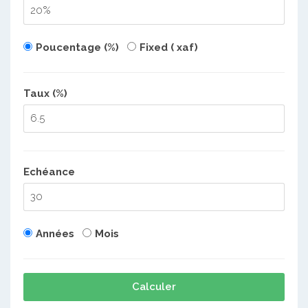
Poucentage (%)
Fixed ( xaf)
Taux (%)
Echéance
Années
Mois
Calculer