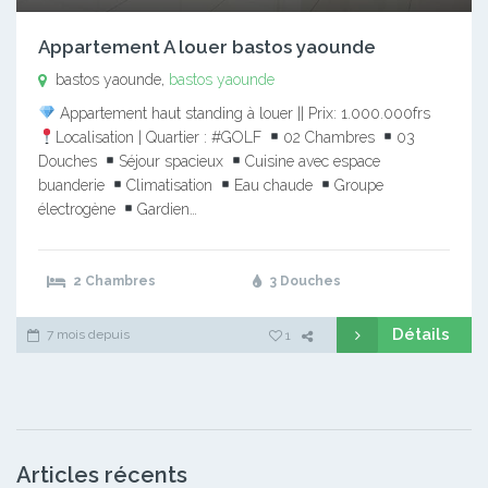
Appartement A louer bastos yaounde
bastos yaounde,
bastos yaounde
Appartement haut standing à louer || Prix: 1.000.000frs
Localisation | Quartier : #GOLF
02 Chambres
03
Douches
Séjour spacieux
Cuisine avec espace
buanderie
Climatisation
Eau chaude
Groupe
électrogène
Gardien…
2 Chambres
3 Douches
Détails
7 mois depuis
1
Articles récents