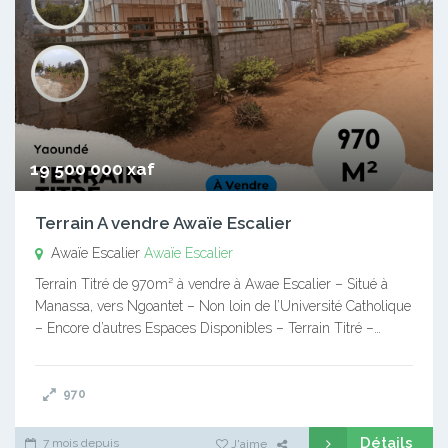
19 500 000 xaf
Terrain A vendre Awaïe Escalier
Awaïe Escalier
Awaïe Escalier
Terrain Titré de 970m² à vendre à Awae Escalier – Situé à
Manassa, vers Ngoantet – Non loin de l’Université Catholique
– Encore d’autres Espaces Disponibles – Terrain Titré –…
970
Détails
7 mois depuis
J'aime