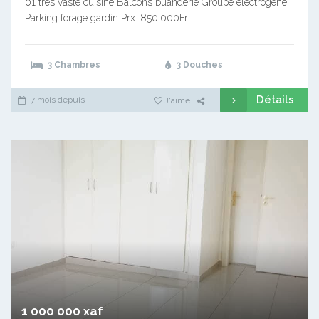
01 très vaste cuisine Balcons buanderie Groupe électrogène
Parking forage gardin Prx: 850.000Fr…
3 Chambres
3 Douches
Détails
7 mois depuis
J'aime
1 000 000 xaf