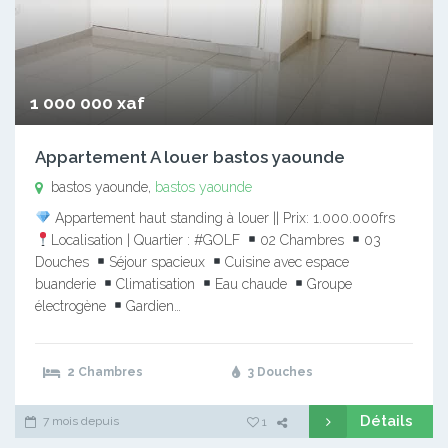
1 000 000 xaf
Appartement A louer bastos yaounde
bastos yaounde,
bastos yaounde
Appartement haut standing à louer || Prix: 1.000.000frs
Localisation | Quartier : #GOLF
02 Chambres
03
Douches
Séjour spacieux
Cuisine avec espace
buanderie
Climatisation
Eau chaude
Groupe
électrogène
Gardien…
2 Chambres
3 Douches
Détails
7 mois depuis
1