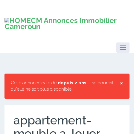
×
Cette annonce date de
depuis 2 ans
, il se pourrait
qu'elle ne soit plus disponible.
appartement-
meuble a-louer