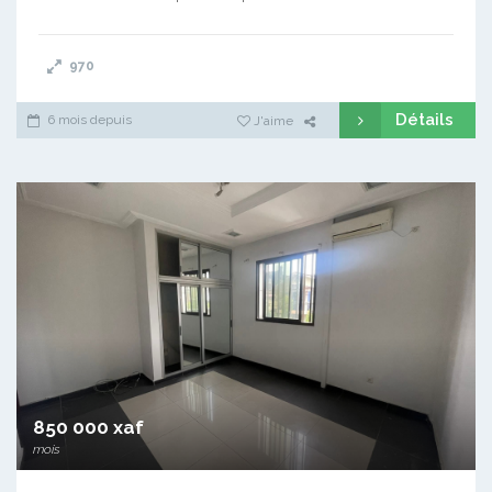
970
Détails
6 mois depuis
J'aime
850 000 xaf
mois