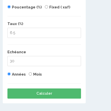
Poucentage (%)
Fixed ( xaf)
Taux (%)
Echéance
Années
Mois
Calculer