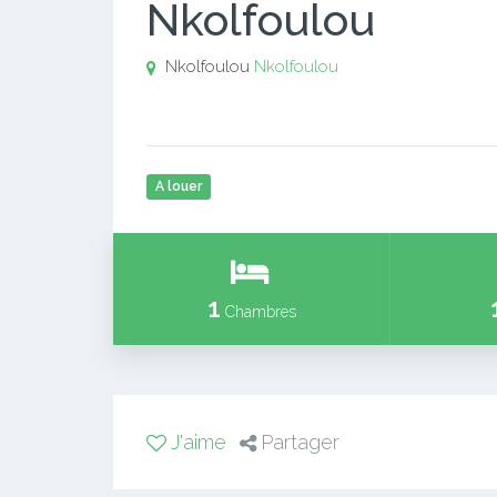
Nkolfoulou
Nkolfoulou
Nkolfoulou
A louer
1
Chambres
J'aime
Partager