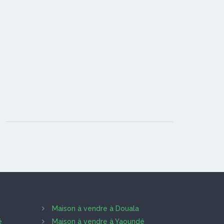
Maison à vendre à Douala
é
Maison à vendre à Yaoundé