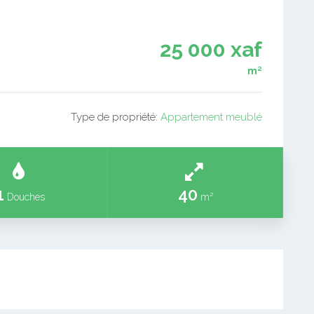
25 000 xaf
m²
Type de propriété:
Appartement meublé
1
40
Douches
m²