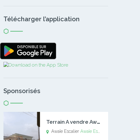
Télécharger l’application
Sponsorisés
T
errain A vendre Awaïe Escalier
Awaïe Escalier
Awaïe Escalier