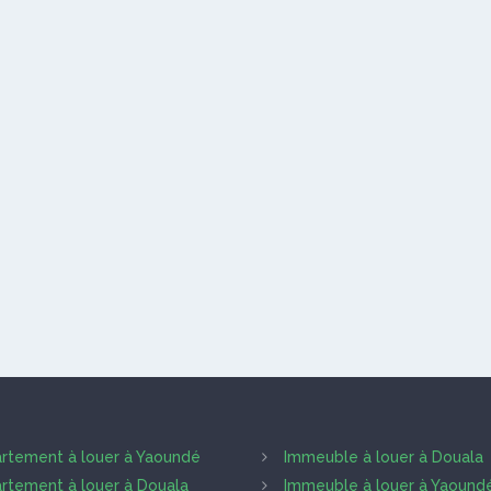
rtement à louer à Yaoundé
Immeuble à louer à Douala
rtement à louer à Douala
Immeuble à louer à Yaound