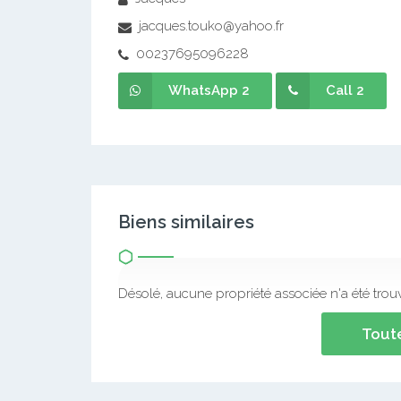
jacques.touko@yahoo.fr
00237695096228
WhatsApp 2
Call 2
Biens similaires
Désolé, aucune propriété associée n'a été trou
Toute