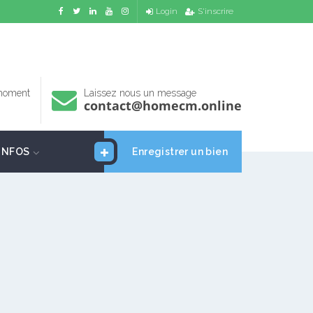
Login
S'inscrire
 moment
Laissez nous un message
contact@homecm.online
INFOS
Enregistrer un bien