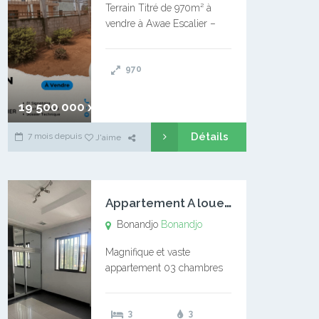
Terrain Titré de 970m² à
vendre à Awae Escalier –
Situé à Manassa, vers
Ngoantet – Non loin de
970
l’Université Catholique –
Encore d’autres Espaces
Disponibles – Terrain Titré –
19 500 000 xaf
…
Détails
7 mois depuis
J'aime
A
ppartement A louer Bonandjo
Bonandjo
Bonandjo
Magnifique et vaste
appartement 03 chambres
disponible à BONANDJO
DLA1 03 chambre 03
3
3
douches 01 vaste salon 01