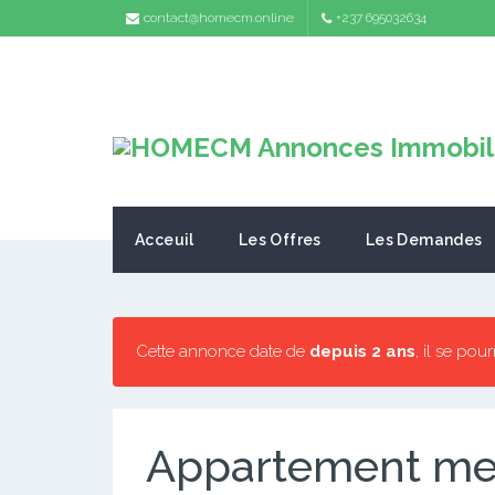
contact@homecm.online
+237 695032634
Acceuil
Les Offres
Les Demandes
Cette annonce date de
depuis 2 ans
, il se pou
Appartement meu