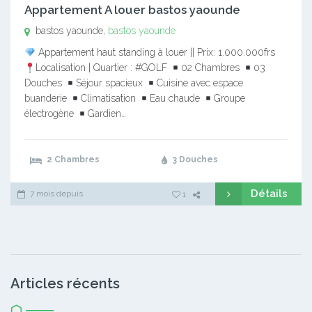
Appartement A louer bastos yaounde
bastos yaounde,
bastos yaounde
Appartement haut standing à louer || Prix: 1.000.000frs
Localisation | Quartier : #GOLF
02 Chambres
03
Douches
Séjour spacieux
Cuisine avec espace
buanderie
Climatisation
Eau chaude
Groupe
électrogène
Gardien…
2 Chambres
3 Douches
Détails
7 mois depuis
1
Articles récents