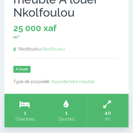
Nkolfoulou
25 000 xaf
m²
Nkolfoulou
Nkolfoulou
A louer
Type de propriété:
Appartement meublé
1
1
40
Chambres
Douches
m²