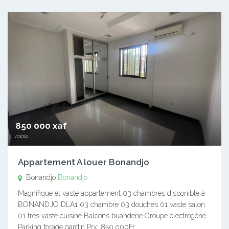
850 000 xaf
mois
Appartement A louer Bonandjo
Bonandjo
Bonandjo
Magnifique et vaste appartement 03 chambres disponible à
BONANDJO DLA1 03 chambre 03 douches 01 vaste salon
01 très vaste cuisine Balcons buanderie Groupe électrogène
Parking forage gardin Prx: 850.000Fr…