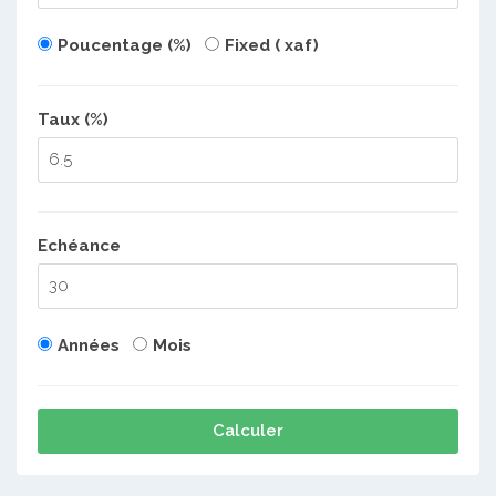
Poucentage (%)
Fixed ( xaf)
Taux (%)
Echéance
Années
Mois
Calculer