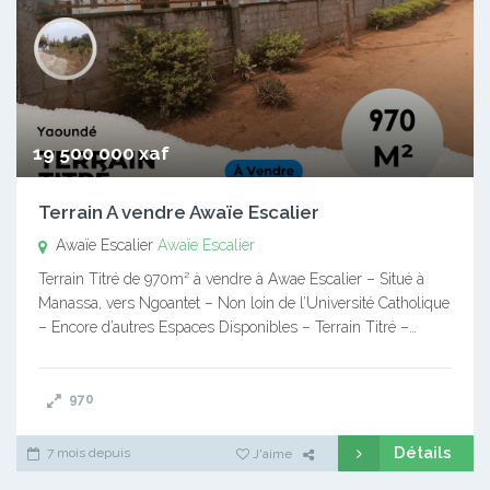
19 500 000 xaf
Terrain A vendre Awaïe Escalier
Awaïe Escalier
Awaïe Escalier
Terrain Titré de 970m² à vendre à Awae Escalier – Situé à
Manassa, vers Ngoantet – Non loin de l’Université Catholique
– Encore d’autres Espaces Disponibles – Terrain Titré –…
970
Détails
7 mois depuis
J'aime