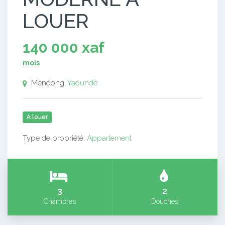
LOUER
140 000 xaf
mois
Mendong,
Yaoundé
A louer
Type de propriété:
Appartement
3
2
Chambres
Douches