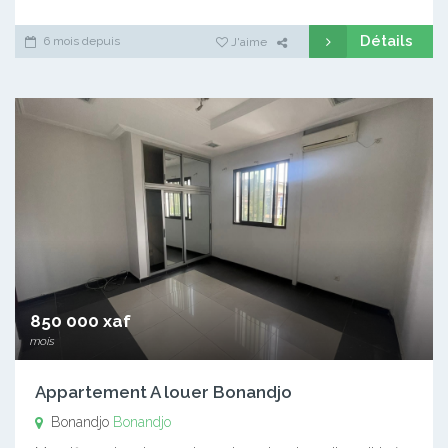
Détails
6 mois depuis
J'aime
850 000 xaf
mois
Appartement A louer Bonandjo
Bonandjo
Bonandjo