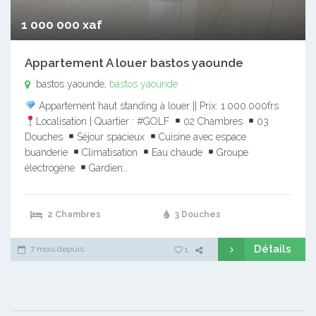
1 000 000 xaf
Appartement A louer bastos yaounde
bastos yaounde,
bastos yaounde
Appartement haut standing à louer || Prix: 1.000.000frs
Localisation | Quartier : #GOLF
02 Chambres
03
Douches
Séjour spacieux
Cuisine avec espace
buanderie
Climatisation
Eau chaude
Groupe
électrogène
Gardien…
2 Chambres
3 Douches
Détails
7 mois depuis
1