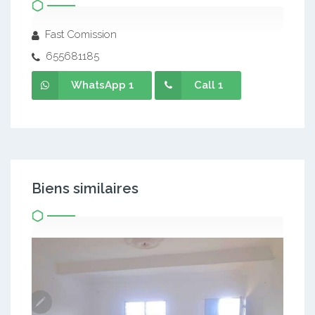
Fast Comission
655681185
WhatsApp 1
Call 1
Biens similaires