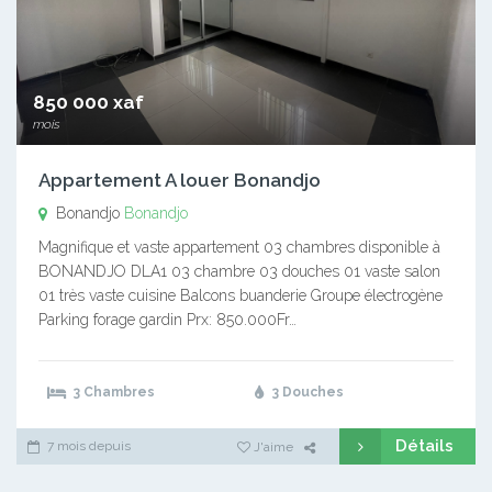
850 000 xaf
mois
Appartement A louer Bonandjo
Bonandjo
Bonandjo
Magnifique et vaste appartement 03 chambres disponible à
BONANDJO DLA1 03 chambre 03 douches 01 vaste salon
01 très vaste cuisine Balcons buanderie Groupe électrogène
Parking forage gardin Prx: 850.000Fr…
3 Chambres
3 Douches
Détails
7 mois depuis
J'aime