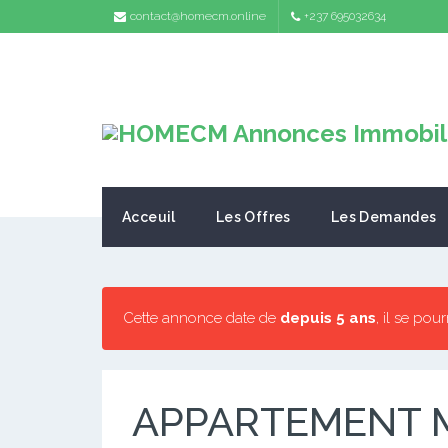
contact@homecm.online
+237 695032634
Acceuil
Les Offres
Les Demandes
Cette annonce date de
depuis 5 ans
, il se pou
APPARTEMENT 