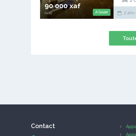
2 
90 000 xaf
A louer
2 ans 
mois
Toute
Contact
Appa
Appa