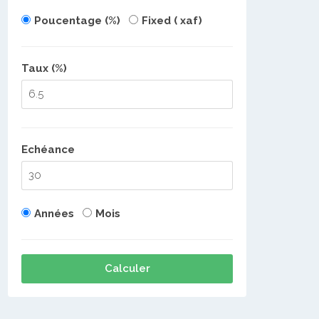
Poucentage (%)
Fixed ( xaf)
Taux (%)
Echéance
Années
Mois
Calculer