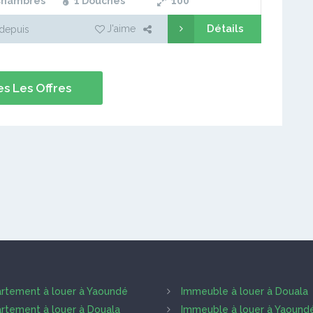
Chambres
1 Douches
100
Détails
J'aime
depuis
s Les Offres
rtement à louer à Yaoundé
Immeuble à louer à Douala
rtement à louer à Douala
Immeuble à louer à Yaound