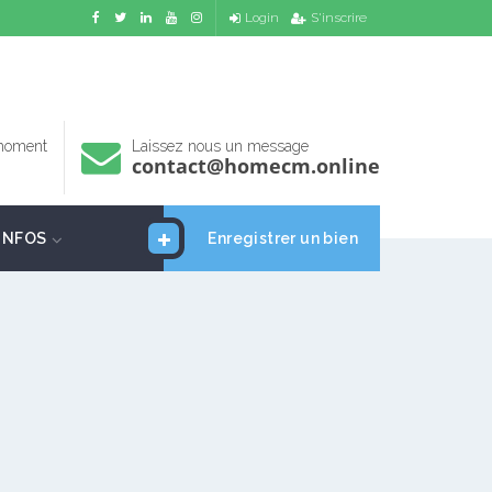
Login
S'inscrire
 moment
Laissez nous un message
contact@homecm.online
INFOS
Enregistrer un bien