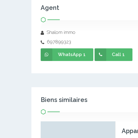
Agent
Shalom immo
697899323
WhatsApp 1
Call 1
Biens similaires
Appar