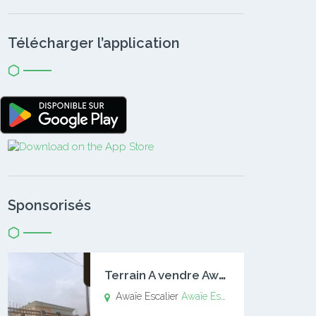
Télécharger l’application
Sponsorisés
T
errain A vendre Awaïe Escalier
Awaïe Escalier
Awaïe Escalier