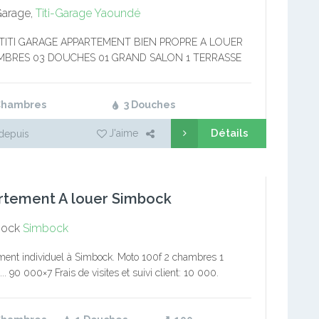
Garage,
Titi-Garage
Yaoundé
 TITI GARAGE APPARTEMENT BIEN PROPRE A LOUER
MBRES 03 DOUCHES 01 GRAND SALON 1 TERRASSE
D PARKING 01 GRANDE CUISINE PRIX : 300,000 FCFA
Chambres
3 Douches
Détails
J'aime
depuis
rtement A louer Simbock
bock
Simbock
ent individuel à Simbock. Moto 100f 2 chambres 1
. 90 000×7 Frais de visites et suivi client: 10 000.
on: 1 mois de loyer Service immobilier pro Tél/Wa:…