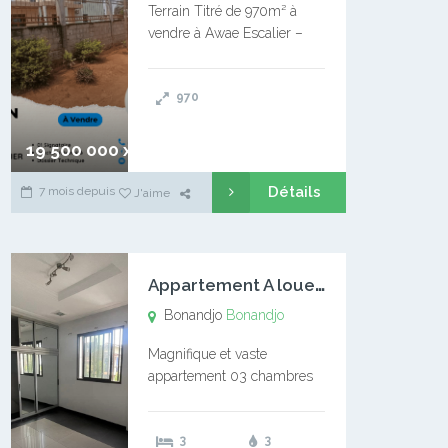
Terrain Titré de 970m² à
vendre à Awae Escalier –
Situé à Manassa, vers
Ngoantet – Non loin de
970
l’Université Catholique –
Encore d’autres Espaces
Disponibles – Terrain Titré –
19 500 000 xaf
…
Détails
7 mois depuis
J'aime
A
ppartement A louer Bonandjo
Bonandjo
Bonandjo
Magnifique et vaste
appartement 03 chambres
disponible à BONANDJO
DLA1 03 chambre 03
3
3
douches 01 vaste salon 01