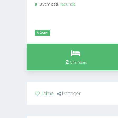
Biyem assi,
Yaoundé
A louer
2
Chambres
J'aime
Partager