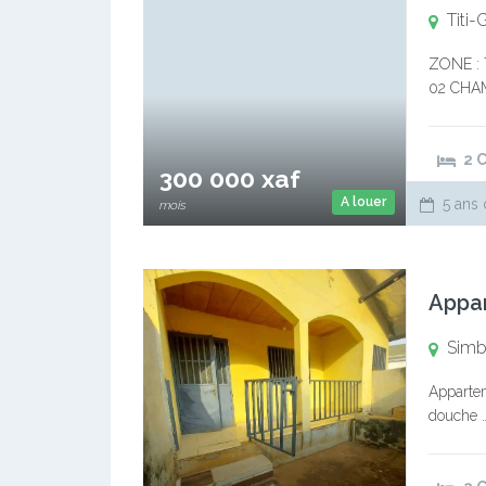
Titi-
ZONE :
02 CHA
01 GRAN
/ mois…
2 
300 000 xaf
A louer
5 ans 
mois
Appa
Sim
Appartem
douche ….
Commissi