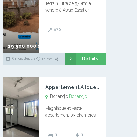
Terrain Titré de 970m² à
vendre à Awae Escalier –
Situé à Manassa, vers
Ngoantet – Non loin de
970
l’Université Catholique –
Encore d’autres Espaces
Disponibles – Terrain Titré –
19 500 000 xaf
…
Détails
6 mois depuis
J'aime
A
ppartement A louer Bonandjo
Bonandjo
Bonandjo
Magnifique et vaste
appartement 03 chambres
disponible à BONANDJO
DLA1 03 chambre 03
3
3
douches 01 vaste salon 01