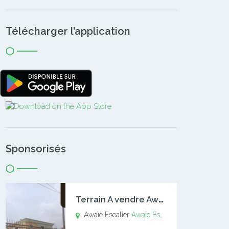
Télécharger l’application
Sponsorisés
T
errain A vendre Awaïe Escalier
Awaïe Escalier
Awaïe Escalier