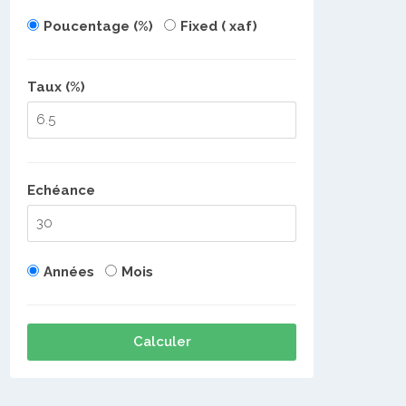
Poucentage (%)
Fixed ( xaf)
Taux (%)
Echéance
Années
Mois
Calculer