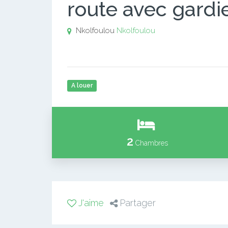
route avec gardi
Nkolfoulou
Nkolfoulou
A louer
2
Chambres
J'aime
Partager