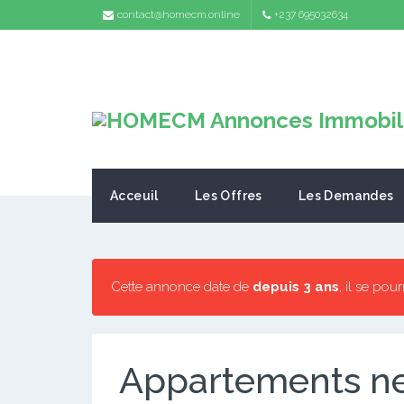
contact@homecm.online
+237 695032634
Acceuil
Les Offres
Les Demandes
Cette annonce date de
depuis 3 ans
, il se pou
Appartements ne