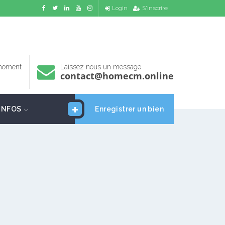
Login
S'inscrire
 moment
Laissez nous un message
contact@homecm.online
INFOS
Enregistrer un bien