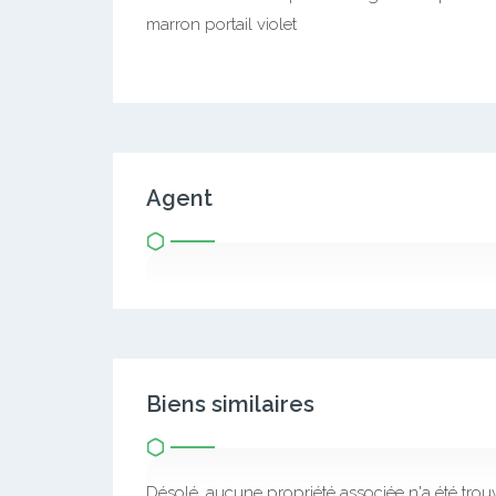
marron portail violet
Agent
Biens similaires
Désolé, aucune propriété associée n'a été trou