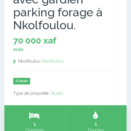
parking forage à
Nkolfoulou.
70 000 xaf
mois
Nkolfoulou
Nkolfoulou
A louer
Type de propriété:
Studio
1
1
Chambres
Douches