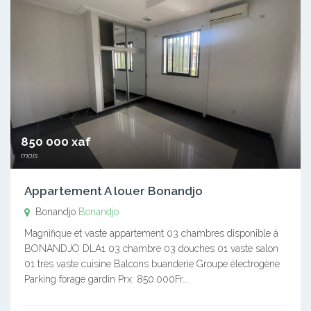
850 000 xaf
mois
Appartement A louer Bonandjo
Bonandjo
Bonandjo
Magnifique et vaste appartement 03 chambres disponible à
BONANDJO DLA1 03 chambre 03 douches 01 vaste salon
01 très vaste cuisine Balcons buanderie Groupe électrogène
Parking forage gardin Prx: 850.000Fr…