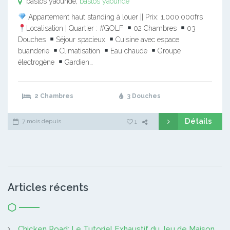
bastos yaounde,
bastos yaounde
Appartement haut standing à louer || Prix: 1.000.000frs
Localisation | Quartier : #GOLF
02 Chambres
03
Douches
Séjour spacieux
Cuisine avec espace
buanderie
Climatisation
Eau chaude
Groupe
électrogène
Gardien…
2 Chambres
3 Douches
Détails
7 mois depuis
1
Articles récents
Chicken Road: Le Tutoriel Exhaustif du Jeu de Maison