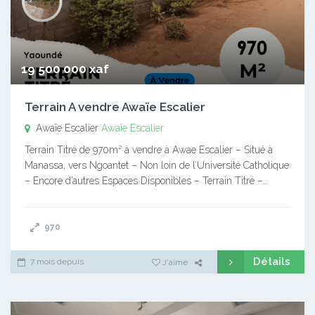
19 500 000 xaf
Terrain A vendre Awaïe Escalier
Awaïe Escalier
Awaïe Escalier
Terrain Titré de 970m² à vendre à Awae Escalier – Situé à
Manassa, vers Ngoantet – Non loin de l’Université Catholique
– Encore d’autres Espaces Disponibles – Terrain Titré –…
970
Détails
7 mois depuis
J'aime