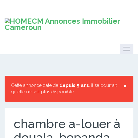
×
Cette annonce date de
depuis 5 ans
, il se pourrait
qu'elle ne soit plus disponible.
chambre a-louer à
douala-bepanda