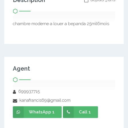
Description
chambre moderne a louer a bepanda 25mil6mois
Agent
699937715
kanafrancis69@gmail.com
WhatsApp 1
Call 1