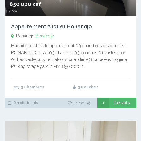
850 000 xaf
mois
Appartement A louer Bonandjo
Bonandjo
Bonandjo
Magnifique et vaste appartement 03 chambres disponible à
BONANDJO DLA1 03 chambre 03 douches 01 vaste salon
01 très vaste cuisine Balcons buanderie Groupe électrogène
Parking forage gardin Prx: 850.000Fr…
3 Chambres
3 Douches
Détails
6 mois depuis
J'aime