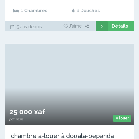
1 Chambres
1 Douches
Détails
J'aime
5 ans depuis
25 000 xaf
A louer
par mois
chambre a-louer à douala-bepanda