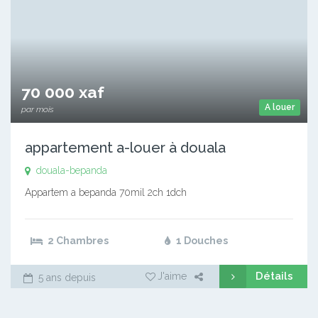
70 000 xaf
A louer
par mois
appartement a-louer à douala
douala-bepanda
Appartem a bepanda 70mil 2ch 1dch
2 Chambres
1 Douches
Détails
J'aime
5 ans depuis