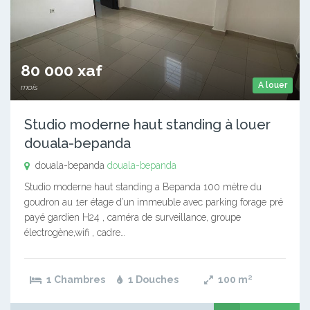
80 000 xaf
A louer
mois
Studio moderne haut standing à louer
douala-bepanda
douala-bepanda
douala-bepanda
Studio moderne haut standing a Bepanda 100 mètre du
goudron au 1er étage d’un immeuble avec parking forage pré
payé gardien H24 , caméra de surveillance, groupe
électrogène,wifi , cadre…
1 Chambres
1 Douches
100
m²