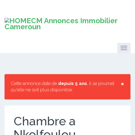
×
Cette annonce date de
depuis 5 ans
, il se pourrait
qu'elle ne soit plus disponible.
Chambre a
Nkolfoulou.