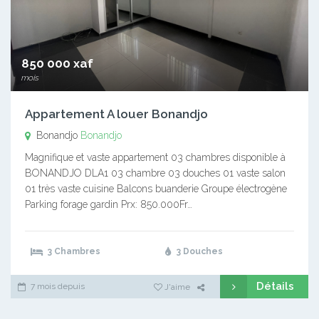
850 000 xaf
mois
Appartement A louer Bonandjo
Bonandjo
Bonandjo
Magnifique et vaste appartement 03 chambres disponible à
BONANDJO DLA1 03 chambre 03 douches 01 vaste salon
01 très vaste cuisine Balcons buanderie Groupe électrogène
Parking forage gardin Prx: 850.000Fr…
3 Chambres
3 Douches
Détails
7 mois depuis
J'aime