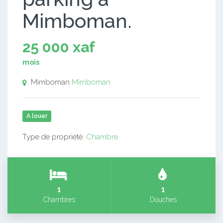
Mimboman.
25 000 xaf
mois
Mimboman
Mimboman
A louer
Type de propriété:
Chambre
1
1
Chambres
Douches