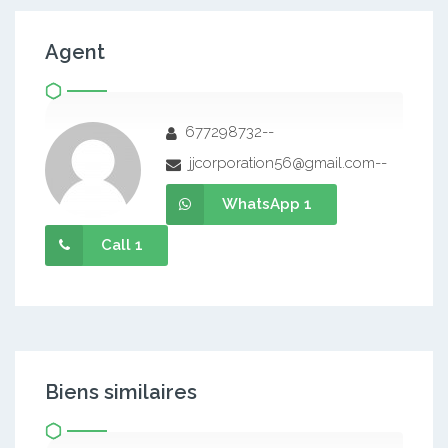
Agent
677298732--
jjcorporation56@gmail.com--
WhatsApp 1
Call 1
Biens similaires