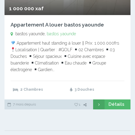
1 000 000 xaf
Appartement A louer bastos yaounde
bastos yaounde,
bastos yaounde
Appartement haut standing à louer || Prix: 1.000.000frs
Localisation | Quartier : #GOLF
02 Chambres
03
Douches
Séjour spacieux
Cuisine avec espace
buanderie
Climatisation
Eau chaude
Groupe
électrogène
Gardien…
2 Chambres
3 Douches
Détails
7 mois depuis
1