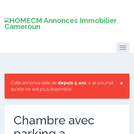
×
Cette annonce date de
depuis 5 ans
, il se pourrait
qu'elle ne soit plus disponible.
Chambre avec
parking a