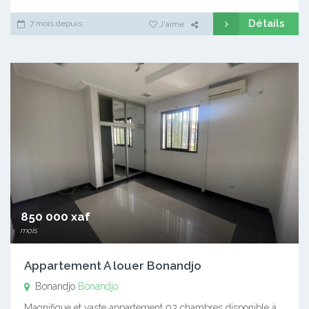
Détails
7 mois depuis
J'aime
850 000 xaf
mois
Appartement A louer Bonandjo
Bonandjo
Bonandjo
Magnifique et vaste appartement 03 chambres disponible à