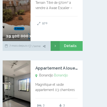
Terrain Titré de 970m² à
vendre à Awae Escalier –
Situé à Manassa, vers
Ngoantet – Non loin de
970
l’Université Catholique –
Encore d’autres Espaces
Disponibles – Terrain Titré –
19 500 000 xaf
…
Détails
7 mois depuis
J'aime
A
ppartement A louer Bonandjo
Bonandjo
Bonandjo
Magnifique et vaste
appartement 03 chambres
disponible à BONANDJO
DLA1 03 chambre 03
3
3
douches 01 vaste salon 01