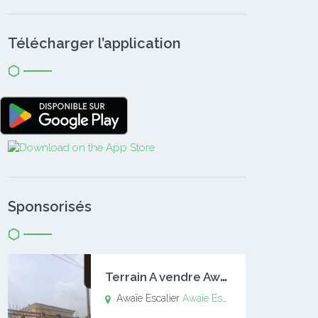
Télécharger l’application
Sponsorisés
T
errain A vendre Awaïe Escalier
Awaïe Escalier
Awaïe Escalier