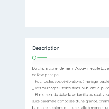
Description
Du chic à porter de main. Duplex meublé Extr
de l’axe principal.
_ Pour toutes vos célébrations ( mariage, bap
_ Vos tournages ( séries, films, publicité, clip v
_ Et moment de détente en famille ou seul, vo
suite parentale composée d’une grande, chamb
baignoire, 3 salons plus une salle à manger, u