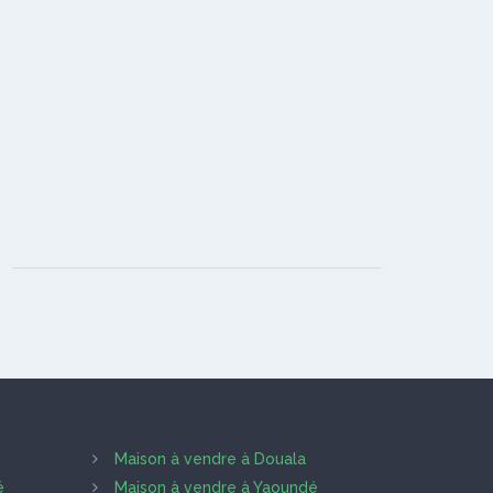
Maison à vendre à Douala
é
Maison à vendre à Yaoundé