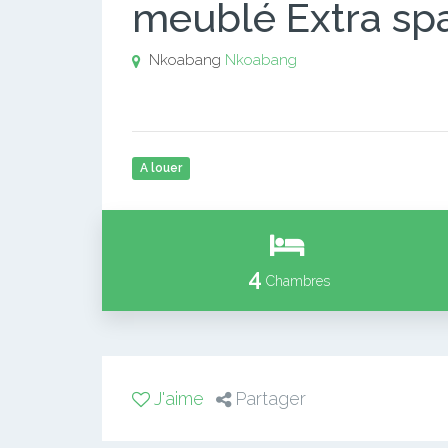
meublé Extra spa
Nkoabang
Nkoabang
A louer
4
Chambres
J'aime
Partager