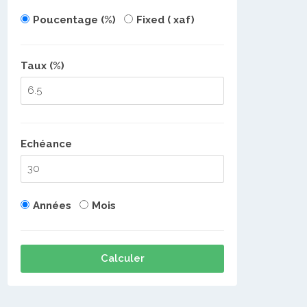
Poucentage (%)
Fixed ( xaf)
Taux (%)
Echéance
Années
Mois
Calculer