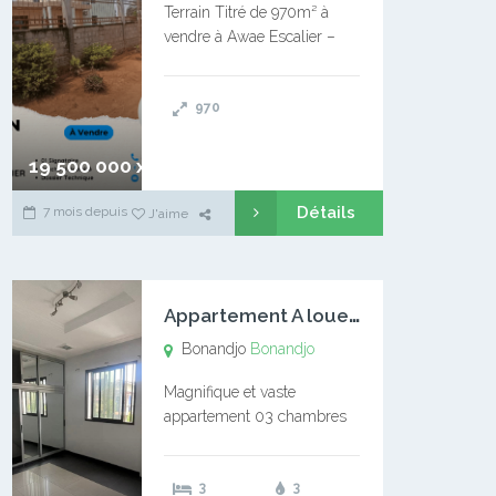
Terrain Titré de 970m² à
vendre à Awae Escalier –
Situé à Manassa, vers
Ngoantet – Non loin de
970
l’Université Catholique –
Encore d’autres Espaces
Disponibles – Terrain Titré –
19 500 000 xaf
…
Détails
7 mois depuis
J'aime
A
ppartement A louer Bonandjo
Bonandjo
Bonandjo
Magnifique et vaste
appartement 03 chambres
disponible à BONANDJO
DLA1 03 chambre 03
3
3
douches 01 vaste salon 01