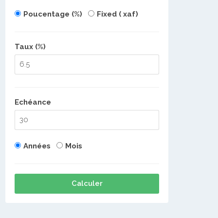
Poucentage (%)
Fixed ( xaf)
Taux (%)
Echéance
Années
Mois
Calculer