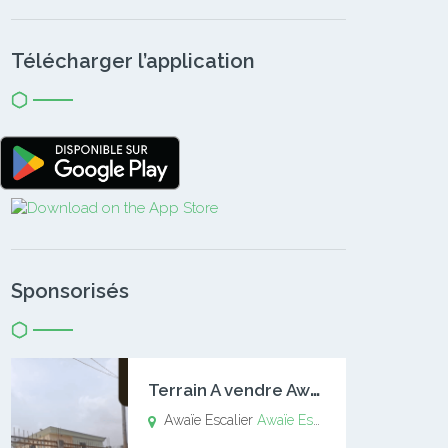
Télécharger l’application
Sponsorisés
T
errain A vendre Awaïe Escalier
Awaïe Escalier
Awaïe Escalier