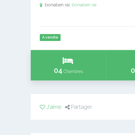
bonaberi rai,
bonaberi rai
A vendre
04
0
Chambres
J'aime
Partager