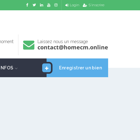
Login
S'inscrire
 moment
Laissez nous un message
contact@homecm.online
INFOS
Enregistrer un bien