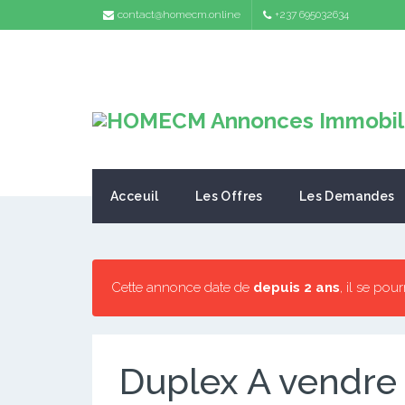
contact@homecm.online
+237 695032634
Acceuil
Les Offres
Les Demandes
Cette annonce date de
depuis 2 ans
, il se pou
Duplex A vendre 