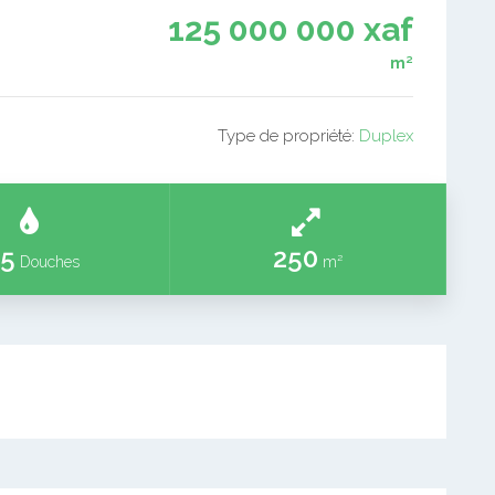
125 000 000 xaf
m²
Type de propriété:
Duplex
5
250
Douches
m²