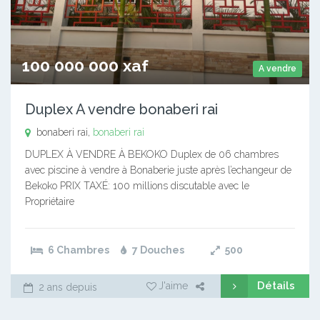
100 000 000 xaf
A vendre
Duplex A vendre bonaberi rai
bonaberi rai,
bonaberi rai
DUPLEX À VENDRE À BEKOKO Duplex de 06 chambres
avec piscine à vendre à Bonaberie juste après l’echangeur de
Bekoko PRIX TAXÉ: 100 millions discutable avec le
Propriétaire
6 Chambres
7 Douches
500
Détails
J'aime
2 ans depuis