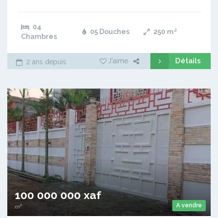
04
05 Douches
250
m²
Chambres
Détails
J'aime
2 ans depuis
100 000 000 xaf
A vendre
m²