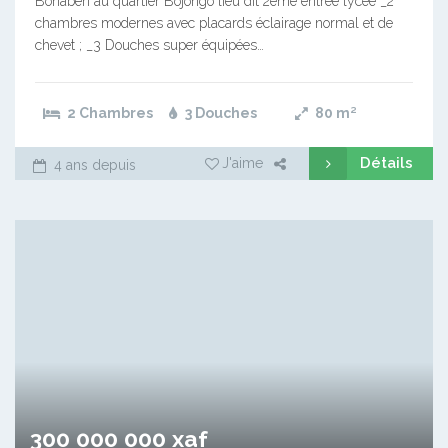
Bonaberi au quartier Bojongo lieu dit 2eme entrée lycée _2
chambres modernes avec placards éclairage normal et de
chevet ; _3 Douches super équipées…
2 Chambres
3 Douches
80
m²
Détails
J'aime
4 ans depuis
300 000 000 xaf