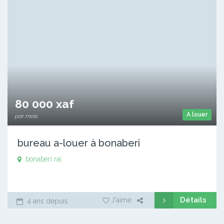
80 000 xaf
A louer
par mois
bureau a-louer à bonaberi
bonaberi rai
Détails
J'aime
4 ans depuis