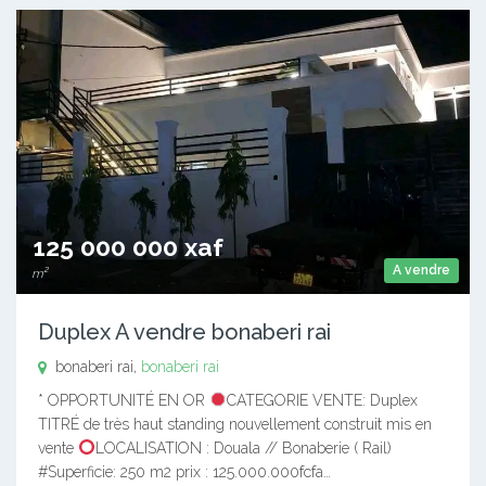
125 000 000 xaf
A vendre
m²
Duplex A vendre bonaberi rai
bonaberi rai,
bonaberi rai
* OPPORTUNITÉ EN OR
CATEGORIE VENTE: Duplex
TITRÉ de très haut standing nouvellement construit mis en
vente
LOCALISATION : Douala // Bonaberie ( Rail)
#Superficie: 250 m2 prix : 125.000.000fcfa…