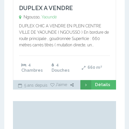
DUPLEX A VENDRE
Ngousso,
Yaoundé
DUPLEX CHIC A VENDRE EN PLEIN CENTRE
VILLE DE YAOUNDE ( NGOUSSO ) En bordure de
route principale , goudronnée Superficie : 660
mètres carrés titrés ( mutation directe, un…
4
4
660
m²
Chambres
Douches
Détails
J'aime
5 ans depuis