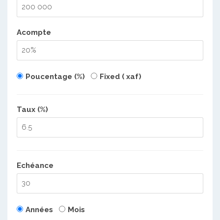
Acompte
Poucentage (%)
Fixed ( xaf)
Taux (%)
Echéance
Années
Mois