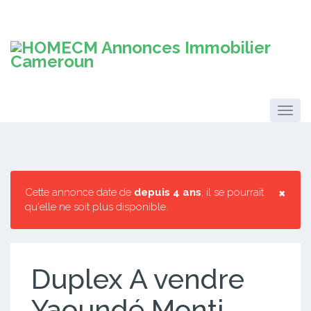
×
Cette annonce date de
depuis 4 ans
, il se pourrait
qu'elle ne soit plus disponible.
Duplex A vendre
Yaoundé Monti