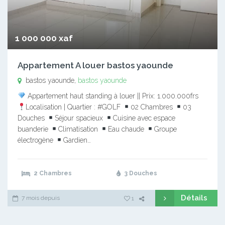
1 000 000 xaf
Appartement A louer bastos yaounde
bastos yaounde,
bastos yaounde
Appartement haut standing à louer || Prix: 1.000.000frs
Localisation | Quartier : #GOLF
02 Chambres
03
Douches
Séjour spacieux
Cuisine avec espace
buanderie
Climatisation
Eau chaude
Groupe
électrogène
Gardien…
2 Chambres
3 Douches
Détails
7 mois depuis
1