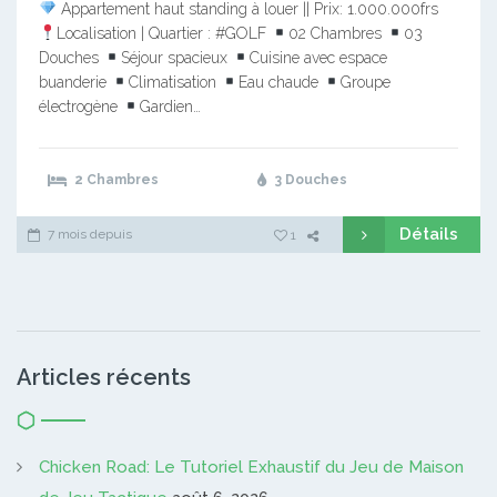
Appartement haut standing à louer || Prix: 1.000.000frs
Localisation | Quartier : #GOLF
02 Chambres
03
Douches
Séjour spacieux
Cuisine avec espace
buanderie
Climatisation
Eau chaude
Groupe
électrogène
Gardien…
2 Chambres
3 Douches
Détails
7 mois depuis
1
Articles récents
Chicken Road: Le Tutoriel Exhaustif du Jeu de Maison