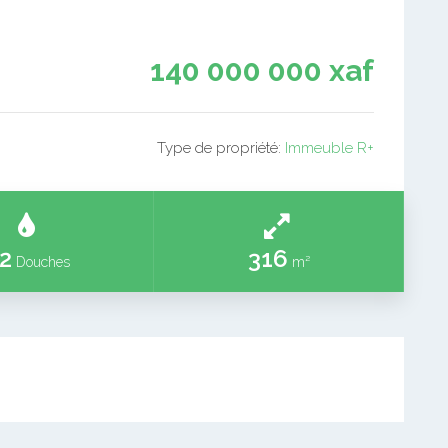
140 000 000 xaf
Type de propriété:
Immeuble R+
2
316
Douches
m²