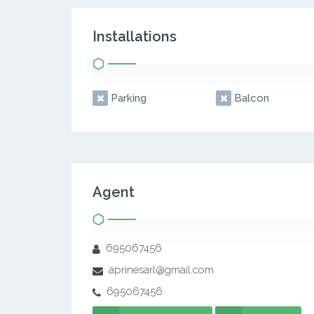
Installations
Parking
Balcon
Agent
695067456
aprinesarl@gmail.com
695067456