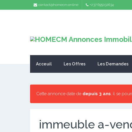
contact@homecm.online
+237 695032634
Acceuil
Les Offres
Les Demandes
Cette annonce date de
depuis 3 ans
, il se pou
immeuble a-vend