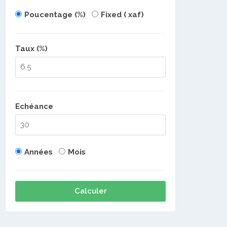
Poucentage (%)
Fixed ( xaf)
Taux (%)
Echéance
Années
Mois
Calculer