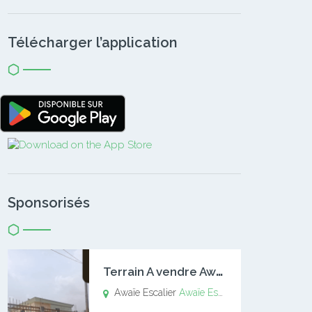
Télécharger l’application
Sponsorisés
T
errain A vendre Awaïe Escalier
Awaïe Escalier
Awaïe Escalier