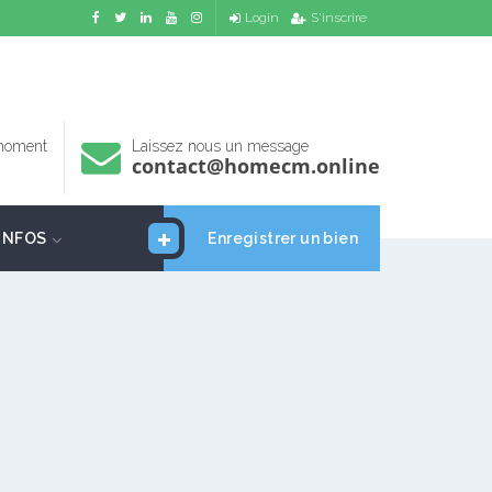
Login
S'inscrire
 moment
Laissez nous un message
contact@homecm.online
INFOS
Enregistrer un bien