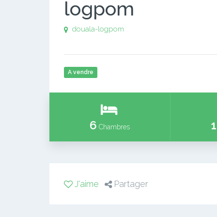
logpom
douala-logpom
A vendre
6
1
Chambres
J'aime
Partager