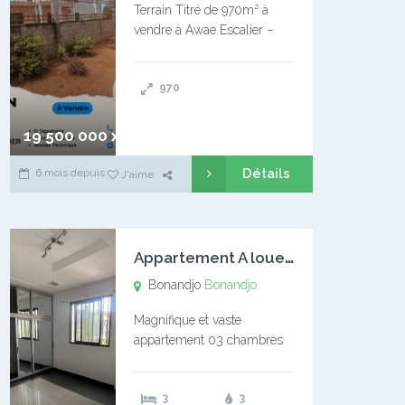
Terrain Titré de 970m² à
vendre à Awae Escalier –
Situé à Manassa, vers
Ngoantet – Non loin de
970
l’Université Catholique –
Encore d’autres Espaces
Disponibles – Terrain Titré –
19 500 000 xaf
…
Détails
6 mois depuis
J'aime
A
ppartement A louer Bonandjo
Bonandjo
Bonandjo
Magnifique et vaste
appartement 03 chambres
disponible à BONANDJO
DLA1 03 chambre 03
3
3
douches 01 vaste salon 01