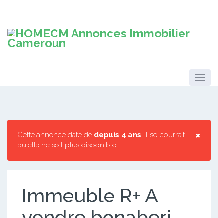
×
Cette annonce date de
depuis 4 ans
, il se pourrait
qu'elle ne soit plus disponible.
Immeuble R+ A
vendre bonaberi