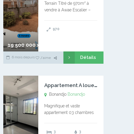
Terrain Titré de 970m² à
vendre à Awae Escalier –
Situé à Manassa, vers
Ngoantet – Non loin de
970
l’Université Catholique –
Encore d’autres Espaces
Disponibles – Terrain Titré –
19 500 000 xaf
…
Détails
6 mois depuis
J'aime
A
ppartement A louer Bonandjo
Bonandjo
Bonandjo
Magnifique et vaste
appartement 03 chambres
disponible à BONANDJO
DLA1 03 chambre 03
3
3
douches 01 vaste salon 01