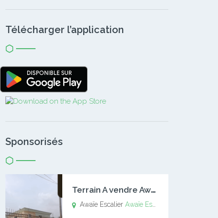
Télécharger l’application
Sponsorisés
T
errain A vendre Awaïe Escalier
Awaïe Escalier
Awaïe Escalier