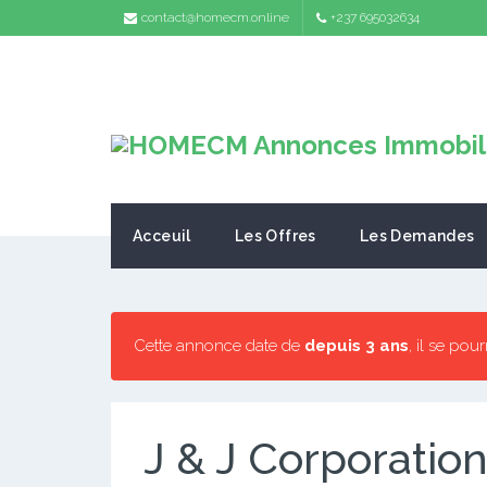
contact@homecm.online
+237 695032634
Acceuil
Les Offres
Les Demandes
Cette annonce date de
depuis 3 ans
, il se pou
J & J Corporation