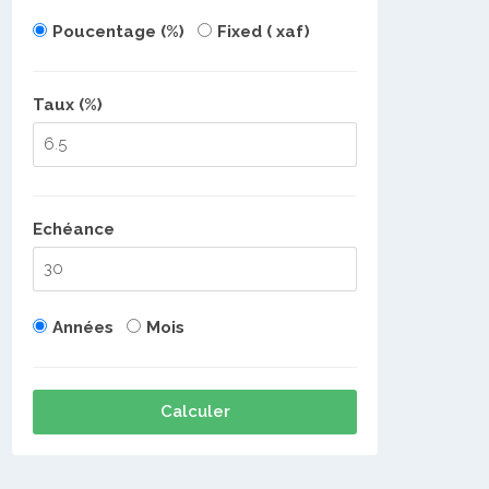
Poucentage (%)
Fixed ( xaf)
Taux (%)
Echéance
Années
Mois
Calculer