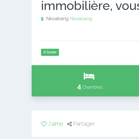
immobilière, vou
Nkoabang
Nkoabang
A louer
4
Chambres
J'aime
Partager