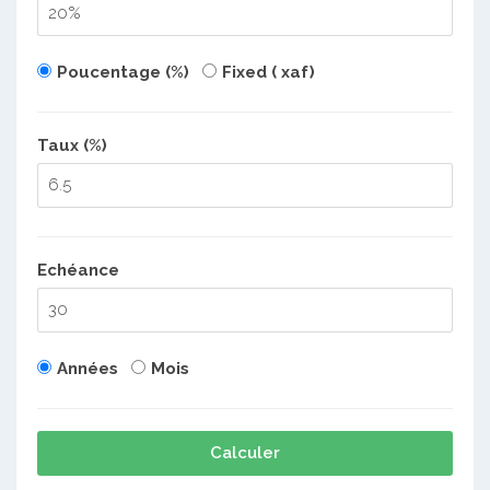
Poucentage (%)
Fixed ( xaf)
Taux (%)
Echéance
Années
Mois
Calculer