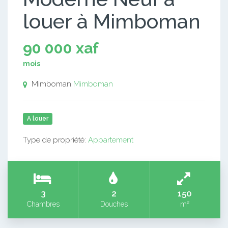
louer à Mimboman
90 000 xaf
mois
Mimboman
Mimboman
A louer
Type de propriété:
Appartement
3
2
150
Chambres
Douches
m²