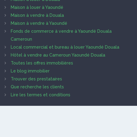
Maison à louer à Yaoundé
Maison à vendre à Douala
Maison à vendre à Yaoundé
Fonds de commerce à vendre à Yaoundé Douala
Cameroun
Local commercial et bureau à louer Yaoundé Douala
Hôtel à vendre au Cameroun Yaoundé Douala
Toutes les offres immobilières
Le blog immobilier
Trouver des prestataires
Que recherche les clients
Lire les termes et conditions
NOS PARTENAIRES