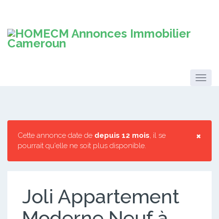
×
Cette annonce date de
depuis 12 mois
, il se
pourrait qu'elle ne soit plus disponible.
Joli Appartement
Moderne Neuf à