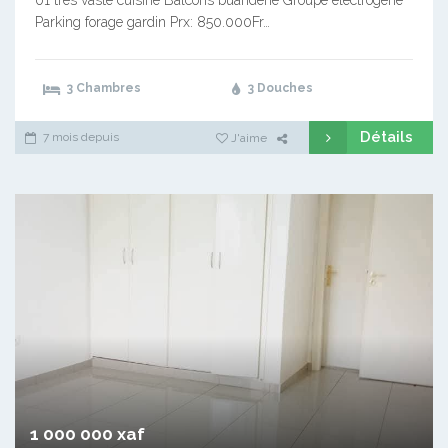
01 très vaste cuisine Balcons buanderie Groupe électrogène
Parking forage gardin Prx: 850.000Fr…
3 Chambres
3 Douches
Détails
7 mois depuis
J'aime
1 000 000 xaf