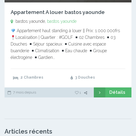
Appartement A louer bastos yaounde
bastos yaounde,
bastos yaounde
Appartement haut standing à louer || Prix: 1.000.000frs
Localisation | Quartier : #GOLF
02 Chambres
03
Douches
Séjour spacieux
Cuisine avec espace
buanderie
Climatisation
Eau chaude
Groupe
électrogène
Gardien…
2 Chambres
3 Douches
Détails
7 mois depuis
1
Articles récents