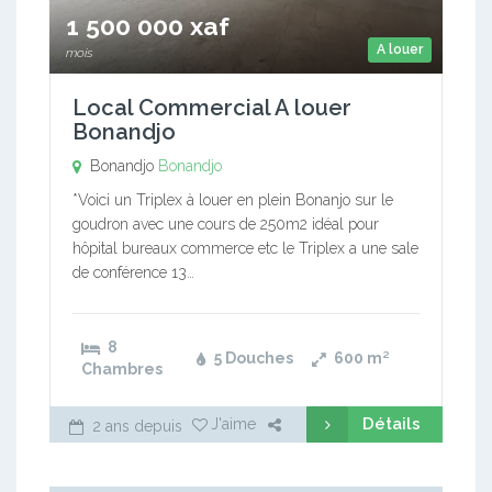
1 500 000 xaf
A louer
mois
Local Commercial A louer
Bonandjo
Bonandjo
Bonandjo
*Voici un Triplex à louer en plein Bonanjo sur le
goudron avec une cours de 250m2 idéal pour
hôpital bureaux commerce etc le Triplex a une sale
de conférence 13…
8
5 Douches
600
m²
Chambres
Détails
J'aime
2 ans depuis