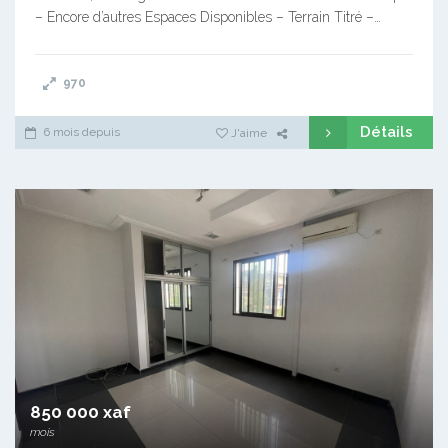
– Encore d’autres Espaces Disponibles – Terrain Titré –…
970
Détails
6 mois depuis
J'aime
850 000 xaf
mois