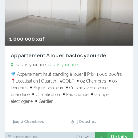
1 000 000 xaf
Appartement A louer bastos yaounde
bastos yaounde,
bastos yaounde
Appartement haut standing à louer || Prix: 1.000.000frs
Localisation | Quartier : #GOLF
02 Chambres
03
Douches
Séjour spacieux
Cuisine avec espace
buanderie
Climatisation
Eau chaude
Groupe
électrogène
Gardien…
2 Chambres
3 Douches
Détails
7 mois depuis
1