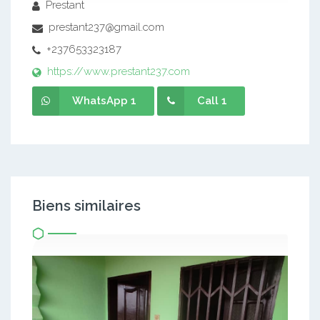
Prestant
prestant237@gmail.com
+237653323187
https://www.prestant237.com
WhatsApp 1
Call 1
Biens similaires