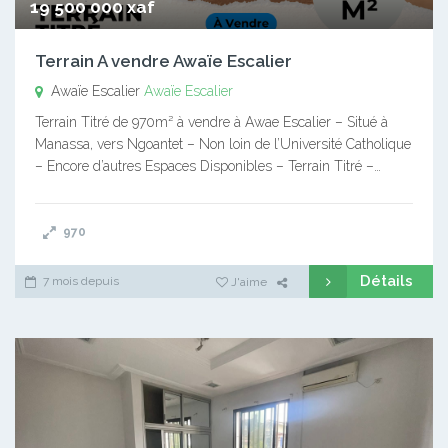
19 500 000 xaf
Terrain A vendre Awaïe Escalier
Awaïe Escalier
Awaïe Escalier
Terrain Titré de 970m² à vendre à Awae Escalier – Situé à
Manassa, vers Ngoantet – Non loin de l’Université Catholique
– Encore d’autres Espaces Disponibles – Terrain Titré –…
970
Détails
7 mois depuis
J'aime