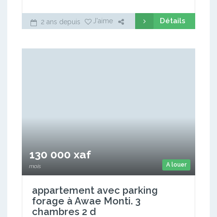
Détails
J'aime
2 ans depuis
130 000 xaf
A louer
mois
appartement avec parking
forage à Awae Monti. 3
chambres 2 d