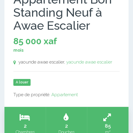
Standing Neuf à
Awae Escalier
85 000 xaf
mois
yaounde awae escalier,
yaounde awae escalier
A louer
Type de propriété:
Appartement
2
2
85
Chambres
Douches
m²