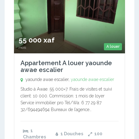
55 000 xaf
A louer
mois
Appartement A louer yaounde
awae escalier
yaounde awae escalier,
yaounde awae escalier
Studio à Awae. 55 000×7. Frais de visites et suivi
client: 10 000. Commission: 1 mois de loyer
Service immobilier pro Tél/Wa: 6 77 29 87
32/694494694 Bureaux de l’agence…
1
1 Douches
100
Chambres