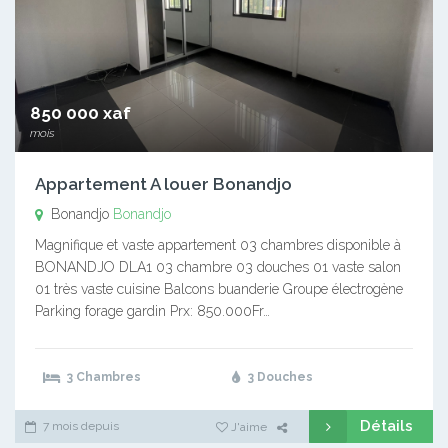
850 000 xaf
mois
Appartement A louer Bonandjo
Bonandjo
Bonandjo
Magnifique et vaste appartement 03 chambres disponible à
BONANDJO DLA1 03 chambre 03 douches 01 vaste salon
01 très vaste cuisine Balcons buanderie Groupe électrogène
Parking forage gardin Prx: 850.000Fr…
3 Chambres
3 Douches
Détails
7 mois depuis
J'aime