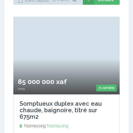
5 ans depuis
85 000 000 xaf
A vendre
mois
Somptueux duplex avec eau
chaude, baignoire, titré sur
675m2
Nsimeyong
Nsimeyong