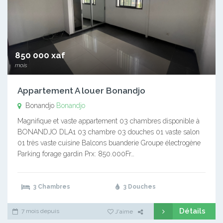
850 000 xaf
mois
Appartement A louer Bonandjo
Bonandjo
Bonandjo
Magnifique et vaste appartement 03 chambres disponible à
BONANDJO DLA1 03 chambre 03 douches 01 vaste salon
01 très vaste cuisine Balcons buanderie Groupe électrogène
Parking forage gardin Prx: 850.000Fr…
3 Chambres
3 Douches
Détails
7 mois depuis
J'aime