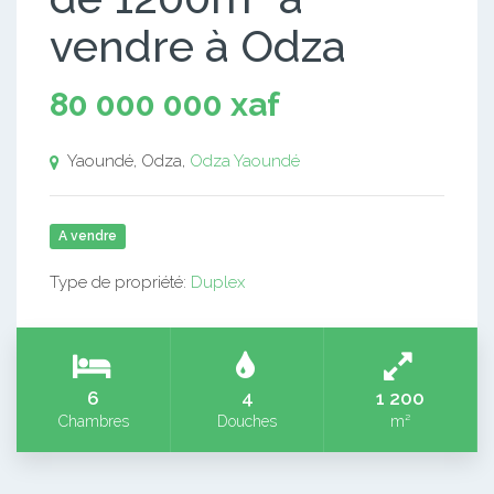
vendre à Odza
80 000 000 xaf
Yaoundé, Odza,
Odza
Yaoundé
A vendre
Type de propriété:
Duplex
6
4
1 200
Chambres
Douches
m²