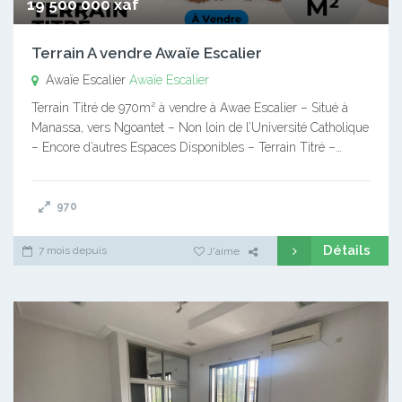
19 500 000 xaf
Terrain A vendre Awaïe Escalier
Awaïe Escalier
Awaïe Escalier
Terrain Titré de 970m² à vendre à Awae Escalier – Situé à
Manassa, vers Ngoantet – Non loin de l’Université Catholique
– Encore d’autres Espaces Disponibles – Terrain Titré –…
970
Détails
7 mois depuis
J'aime