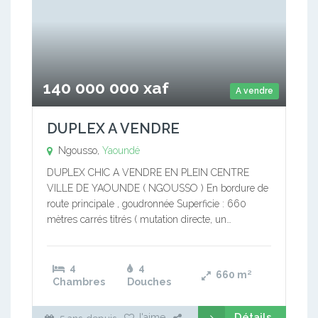
140 000 000 xaf
A vendre
DUPLEX A VENDRE
Ngousso,
Yaoundé
DUPLEX CHIC A VENDRE EN PLEIN CENTRE
VILLE DE YAOUNDE ( NGOUSSO ) En bordure de
route principale , goudronnée Superficie : 660
mètres carrés titrés ( mutation directe, un…
4
4
660
m²
Chambres
Douches
Détails
J'aime