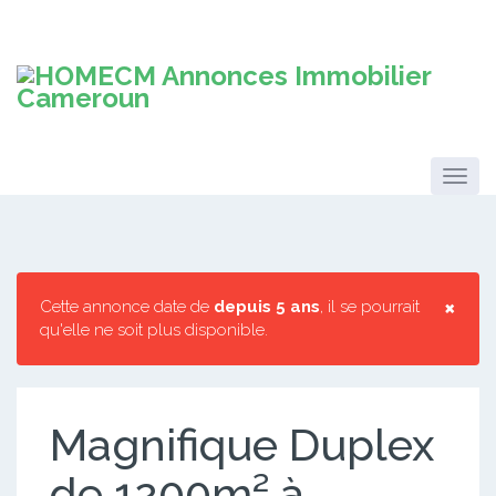
×
Cette annonce date de
depuis 5 ans
, il se pourrait
qu'elle ne soit plus disponible.
Magnifique Duplex
de 1200m² à