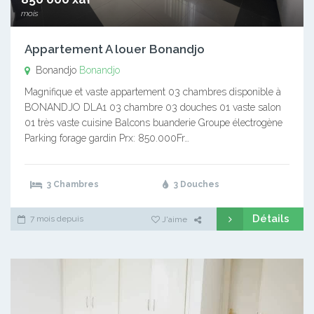
mois
Appartement A louer Bonandjo
Bonandjo
Bonandjo
Magnifique et vaste appartement 03 chambres disponible à
BONANDJO DLA1 03 chambre 03 douches 01 vaste salon
01 très vaste cuisine Balcons buanderie Groupe électrogène
Parking forage gardin Prx: 850.000Fr…
3 Chambres
3 Douches
Détails
7 mois depuis
J'aime