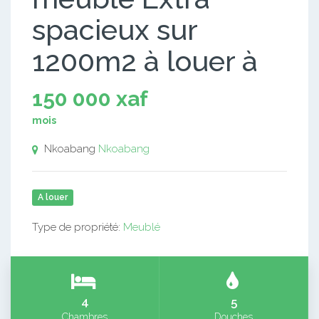
spacieux sur
1200m2 à louer à
150 000 xaf
mois
Nkoabang
Nkoabang
A louer
Type de propriété:
Meublé
4
5
Chambres
Douches