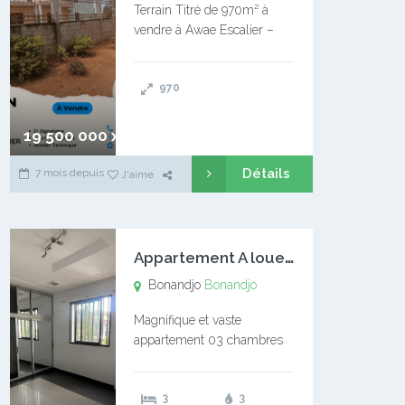
Terrain Titré de 970m² à
vendre à Awae Escalier –
Situé à Manassa, vers
Ngoantet – Non loin de
970
l’Université Catholique –
Encore d’autres Espaces
Disponibles – Terrain Titré –
19 500 000 xaf
…
Détails
7 mois depuis
J'aime
A
ppartement A louer Bonandjo
Bonandjo
Bonandjo
Magnifique et vaste
appartement 03 chambres
disponible à BONANDJO
DLA1 03 chambre 03
3
3
douches 01 vaste salon 01