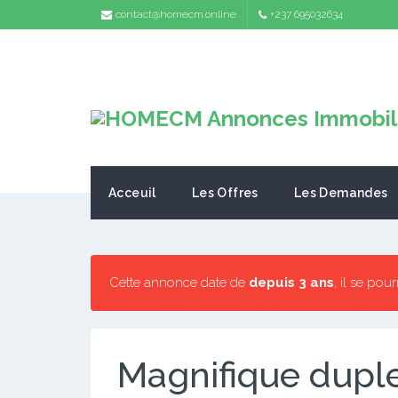
contact@homecm.online
+237 695032634
Acceuil
Les Offres
Les Demandes
Cette annonce date de
depuis 3 ans
, il se pou
Magnifique dupl