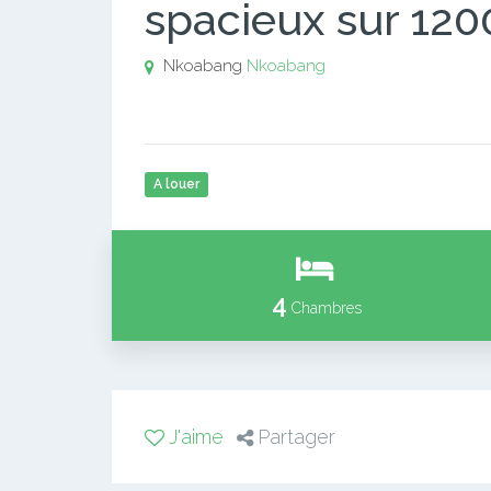
spacieux sur 120
Nkoabang
Nkoabang
A louer
4
Chambres
J'aime
Partager