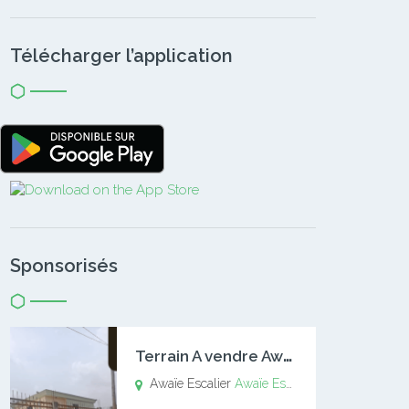
Télécharger l’application
Sponsorisés
T
errain A vendre Awaïe Escalier
Awaïe Escalier
Awaïe Escalier