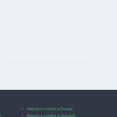
Maison à vendre à Douala
é
Maison à vendre à Yaoundé