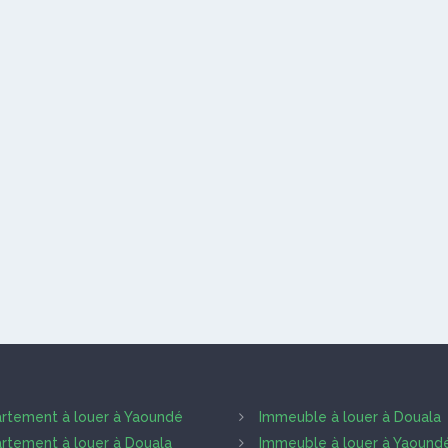
rtement à louer à Yaoundé
Immeuble à louer à Douala
rtement à louer à Douala
Immeuble à louer à Yaound