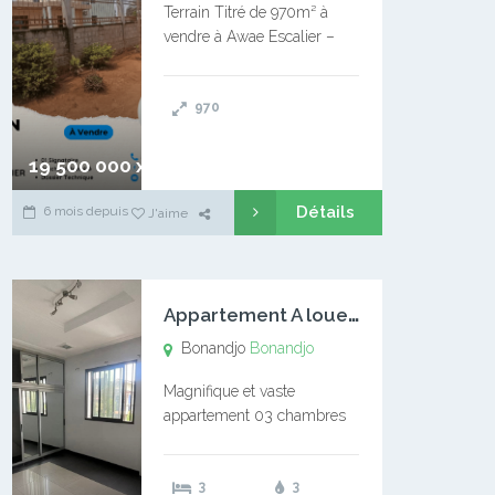
Terrain Titré de 970m² à
vendre à Awae Escalier –
Situé à Manassa, vers
Ngoantet – Non loin de
970
l’Université Catholique –
Encore d’autres Espaces
Disponibles – Terrain Titré –
19 500 000 xaf
…
Détails
6 mois depuis
J'aime
A
ppartement A louer Bonandjo
Bonandjo
Bonandjo
Magnifique et vaste
appartement 03 chambres
disponible à BONANDJO
DLA1 03 chambre 03
3
3
douches 01 vaste salon 01