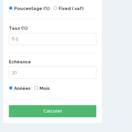
Poucentage (%)
Fixed ( xaf)
Taux (%)
Echéance
Années
Mois
Calculer