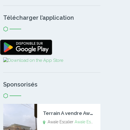
Télécharger l’application
Sponsorisés
T
errain A vendre Awaïe Escalier
Awaïe Escalier
Awaïe Escalier