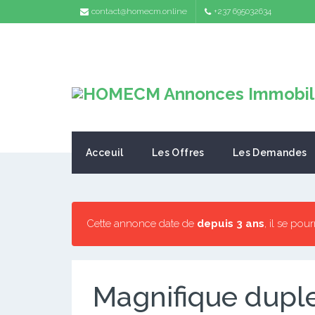
contact@homecm.online
+237 695032634
Acceuil
Les Offres
Les Demandes
Cette annonce date de
depuis 3 ans
, il se pou
Magnifique dupl