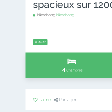
spacieux sur 120
Nkoabang
Nkoabang
A louer
4
Chambres
J'aime
Partager