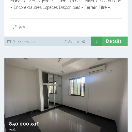
Manassa, vers Ngoantet – Non loin de l’Université Catholique
– Encore d’autres Espaces Disponibles – Terrain Titré –…
970
Détails
6 mois depuis
J'aime
850 000 xaf
mois