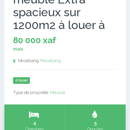
spacieux sur
1200m2 à louer à
80 000 xaf
mois
Nkoabang
Nkoabang
A louer
Type de propriété:
Meublé
4
5
Chambres
Douches