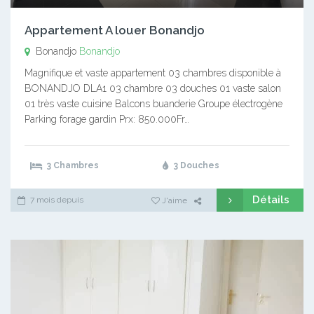
Appartement A louer Bonandjo
Bonandjo
Bonandjo
Magnifique et vaste appartement 03 chambres disponible à
BONANDJO DLA1 03 chambre 03 douches 01 vaste salon
01 très vaste cuisine Balcons buanderie Groupe électrogène
Parking forage gardin Prx: 850.000Fr…
3 Chambres
3 Douches
Détails
7 mois depuis
J'aime