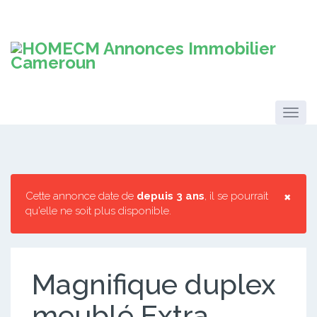
×
Cette annonce date de
depuis 3 ans
, il se pourrait
qu'elle ne soit plus disponible.
Magnifique duplex
meublé Extra