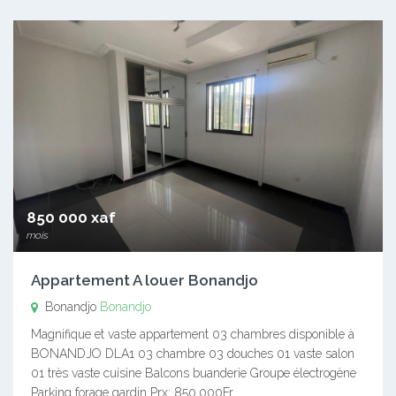
850 000 xaf
mois
Appartement A louer Bonandjo
Bonandjo
Bonandjo
Magnifique et vaste appartement 03 chambres disponible à
BONANDJO DLA1 03 chambre 03 douches 01 vaste salon
01 très vaste cuisine Balcons buanderie Groupe électrogène
Parking forage gardin Prx: 850.000Fr…