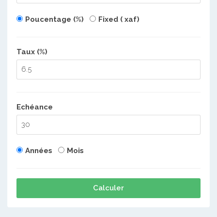
Poucentage (%)
Fixed ( xaf)
Taux (%)
Echéance
Années
Mois
Calculer