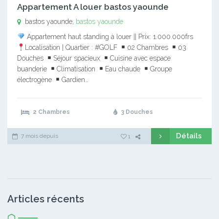
Appartement A louer bastos yaounde
bastos yaounde,
bastos yaounde
Appartement haut standing à louer || Prix: 1.000.000frs
Localisation | Quartier : #GOLF
02 Chambres
03
Douches
Séjour spacieux
Cuisine avec espace
buanderie
Climatisation
Eau chaude
Groupe
électrogène
Gardien…
2 Chambres
3 Douches
Détails
7 mois depuis
1
Articles récents