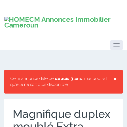
×
Cette annonce date de
depuis 3 ans
, il se pourrait
qu'elle ne soit plus disponible.
Magnifique duplex
meublé Extra