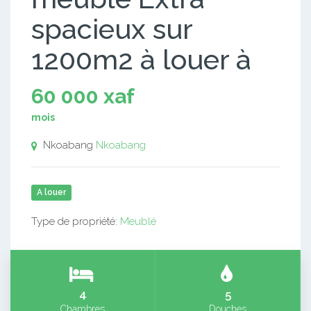
spacieux sur
1200m2 à louer à
60 000 xaf
mois
Nkoabang
Nkoabang
A louer
Type de propriété:
Meublé
4
5
Chambres
Douches