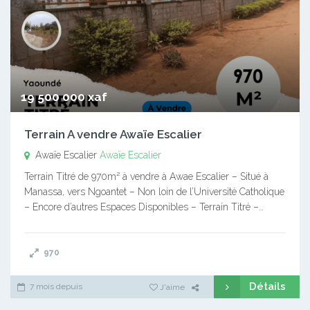
19 500 000 xaf
Terrain A vendre Awaïe Escalier
Awaïe Escalier
Awaïe Escalier
Terrain Titré de 970m² à vendre à Awae Escalier – Situé à
Manassa, vers Ngoantet – Non loin de l’Université Catholique
– Encore d’autres Espaces Disponibles – Terrain Titré –…
970
Détails
7 mois depuis
J'aime