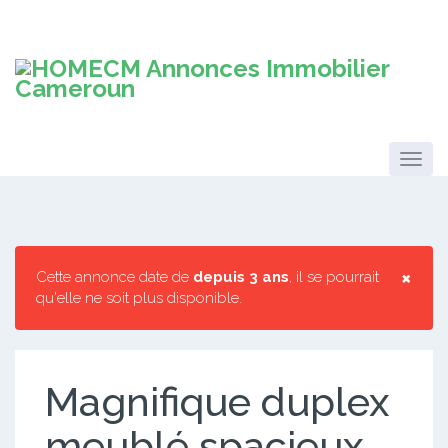
×
Cette annonce date de
depuis 3 ans
, il se pourrait
qu'elle ne soit plus disponible.
Magnifique duplex
meublé spacieux