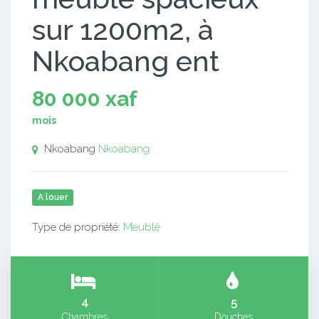
sur 1200m2, à
Nkoabang ent
80 000 xaf
mois
Nkoabang
Nkoabang
A louer
Type de propriété:
Meublé
4
5
Chambres
Douches