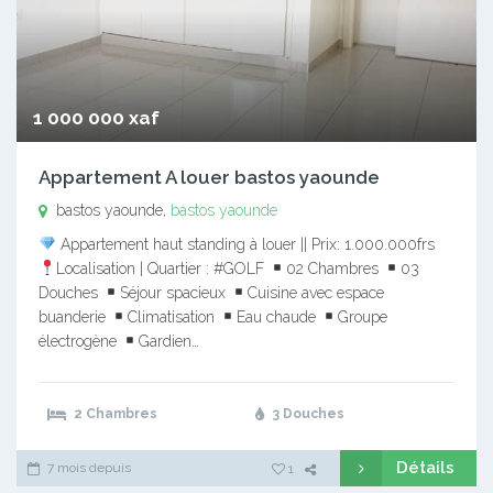
1 000 000 xaf
Appartement A louer bastos yaounde
bastos yaounde,
bastos yaounde
Appartement haut standing à louer || Prix: 1.000.000frs
Localisation | Quartier : #GOLF
02 Chambres
03
Douches
Séjour spacieux
Cuisine avec espace
buanderie
Climatisation
Eau chaude
Groupe
électrogène
Gardien…
2 Chambres
3 Douches
Détails
7 mois depuis
1