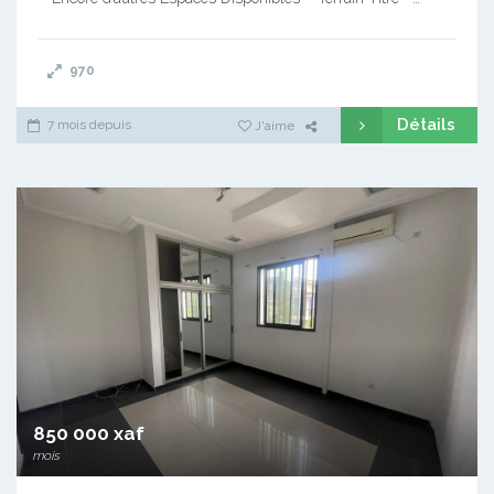
970
Détails
7 mois depuis
J'aime
850 000 xaf
mois