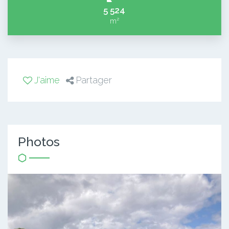
5 524
m²
J'aime
Partager
Photos