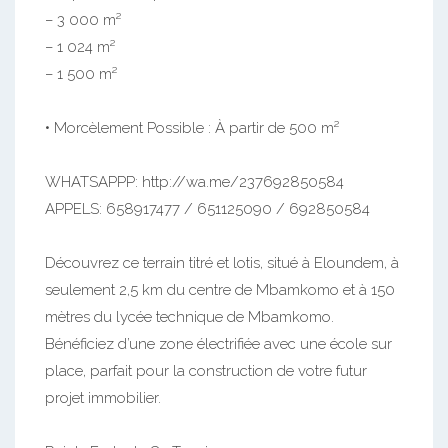
– 3 000 m²
– 1 024 m²
– 1 500 m²
• Morcèlement Possible : À partir de 500 m²
WHATSAPPP: http://wa.me/237692850584
APPELS: 658917477 / 651125090 / 692850584
Découvrez ce terrain titré et lotis, situé à Eloundem, à
seulement 2,5 km du centre de Mbamkomo et à 150
mètres du lycée technique de Mbamkomo.
Bénéficiez d’une zone électrifiée avec une école sur
place, parfait pour la construction de votre futur
projet immobilier.