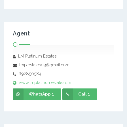
Agent
LM Platinum Estates
lmp.estates03@gmail.com
692850584
www.lmplatinumestates.cm
WhatsApp 1
Call 1