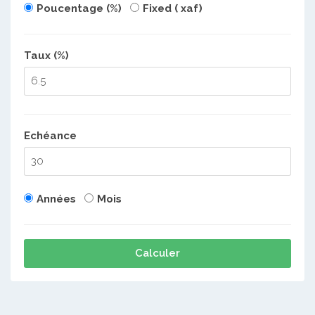
Poucentage (%)
Fixed ( xaf)
Taux (%)
Echéance
Années
Mois
Calculer