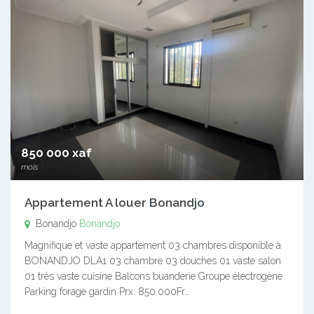
850 000 xaf
mois
Appartement A louer Bonandjo
Bonandjo
Bonandjo
Magnifique et vaste appartement 03 chambres disponible à
BONANDJO DLA1 03 chambre 03 douches 01 vaste salon
01 très vaste cuisine Balcons buanderie Groupe électrogène
Parking forage gardin Prx: 850.000Fr…