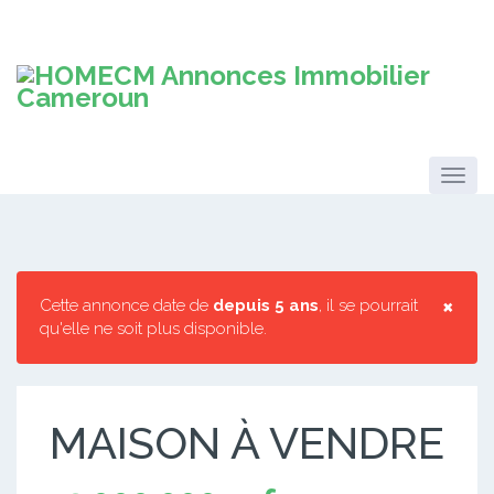
×
Cette annonce date de
depuis 5 ans
, il se pourrait
qu'elle ne soit plus disponible.
MAISON À VENDRE