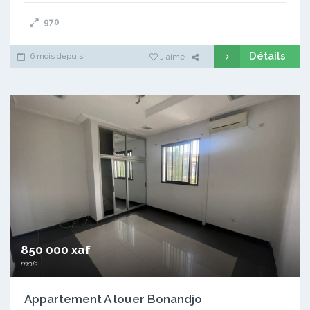
970
Détails
6 mois depuis
J'aime
850 000 xaf
mois
Appartement A louer Bonandjo