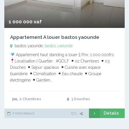
1 000 000 xaf
Appartement A louer bastos yaounde
bastos yaounde,
bastos yaounde
Appartement haut standing à louer || Prix: 1.000.000frs
Localisation | Quartier : #GOLF
02 Chambres
03
Douches
Séjour spacieux
Cuisine avec espace
buanderie
Climatisation
Eau chaude
Groupe
électrogène
Gardien…
2 Chambres
3 Douches
Détails
7 mois depuis
1