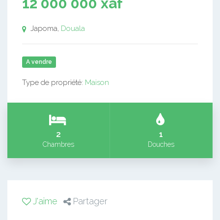
12 000 000 xaf
Japoma,
Douala
A vendre
Type de propriété:
Maison
2
1
Chambres
Douches
J'aime
Partager