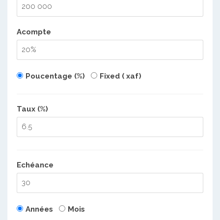
Acompte
Poucentage (%)
Fixed ( xaf)
Taux (%)
Echéance
Années
Mois