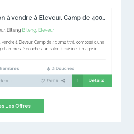
Maison à vendre à Eleveur. Camp de 400m2 titré, composé
ur, Biteng
Biteng
,
Eleveur
 vendre à Eleveur. Camp de 400m2 titré, composé d’une
 3 chambres, 2 douches, un salon 1 cuisine, 1 magasin,
 plus 3 studios modernes d’une valeur…
Chambres
2 Douches
Détails
J'aime
depuis
s Les Offres