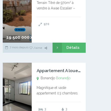
Terrain Titré de 970m² à
vendre à Awae Escalier –
Situé à Manassa, vers
Ngoantet – Non loin de
970
l’Université Catholique –
Encore d’autres Espaces
Disponibles – Terrain Titré –
19 500 000 xaf
…
Détails
7 mois depuis
J'aime
A
ppartement A louer Bonandjo
Bonandjo
Bonandjo
Magnifique et vaste
appartement 03 chambres
disponible à BONANDJO
DLA1 03 chambre 03
3
3
douches 01 vaste salon 01