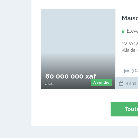
Eleve
Maison à
villa de
parking,
3 
60 000 000 xaf
A vendre
4 ans 
mois
Toute