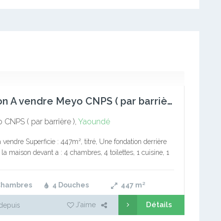
Maison A vendre Meyo CNPS ( par barrière )
CNPS ( par barrière ),
Yaoundé
 vendre Superficie : 447m², titré, Une fondation derrière
la maison devant a : 4 chambres, 4 toilettes, 1 cuisine, 1
 salle à manger, 1…
Chambres
4 Douches
447
m²
Détails
J'aime
depuis