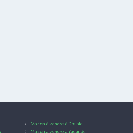
Maison à vendre à Douala
é
Maison à vendre à Yaoundé