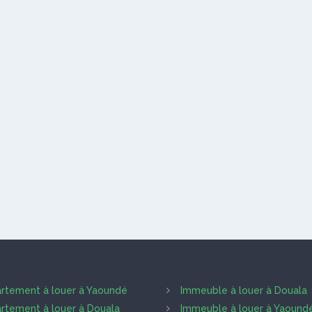
rtement à louer à Yaoundé
Immeuble à louer à Douala
rtement à louer à Douala
Immeuble à louer à Yaound