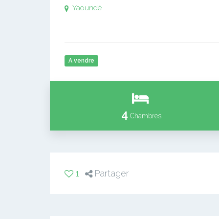
Yaoundé
A vendre
4
Chambres
1
Partager