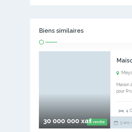
Biens similaires
Meyo 
Maison à
pour R+1 
salon, 1
4 
30 000 000 xaf
A vendre
5 ans 