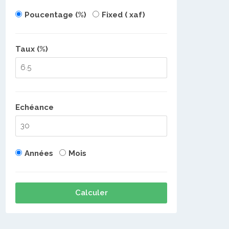
Poucentage (%)
Fixed ( xaf)
Taux (%)
Echéance
Années
Mois
Calculer