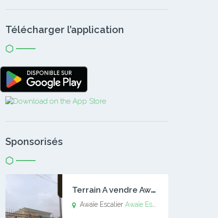
Télécharger l’application
Sponsorisés
T
errain A vendre Awaïe Escalier
Awaïe Escalier
Awaïe Escalier