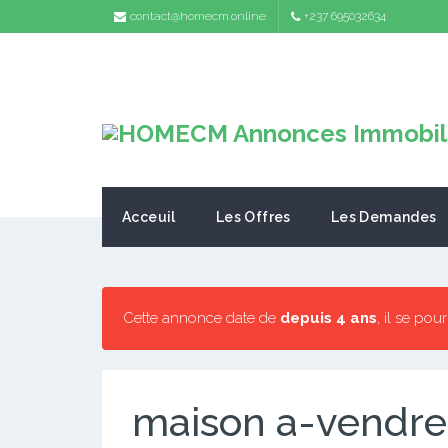
contact@homecm.online
+237 695032634
Acceuil
Les Offres
Les Demandes
Cette annonce date de
depuis 4 ans
, il se pou
maison a-vendre