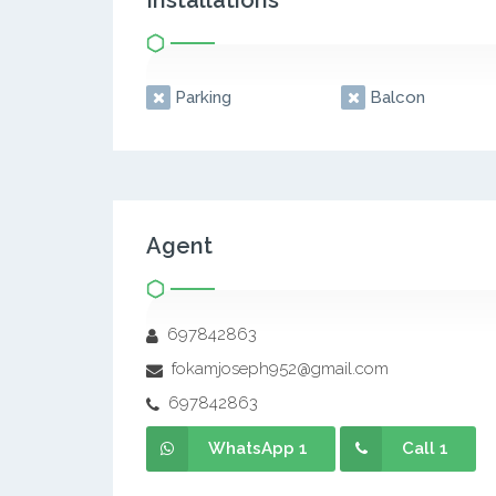
Installations
Parking
Balcon
Agent
697842863
fokamjoseph952@gmail.com
697842863
WhatsApp 1
Call 1