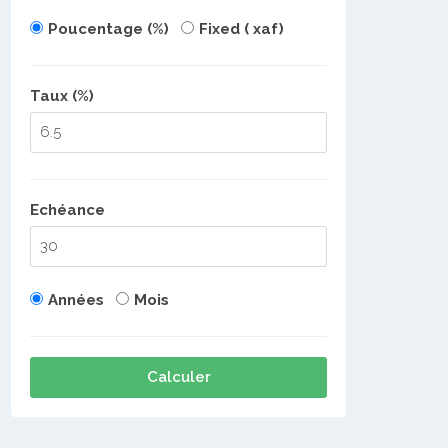
Poucentage (%)
Fixed ( xaf)
Taux (%)
Echéance
Années
Mois
Calculer