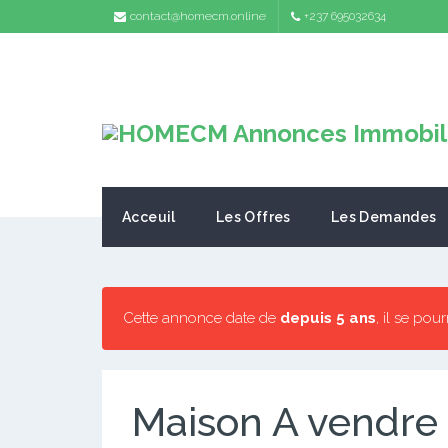
contact@homecm.online
+237 695032634
Acceuil
Les Offres
Les Demandes
Cette annonce date de
depuis 5 ans
, il se pou
Maison A vendre