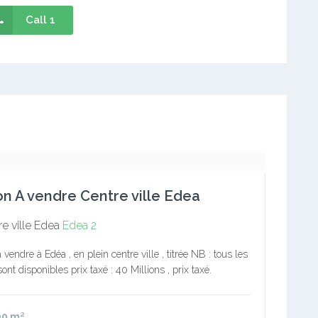
Call 1
n A vendre Centre ville Edea
e ville Edea
Edea 2
vendre à Edéa , en plein centre ville , titrée NB : tous les
ont disponibles prix taxé : 40 Millions , prix taxé.
ie : 1300…
00
m²