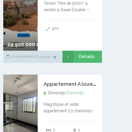
Terrain Titré de 970m² à
vendre à Awae Escalier –
Situé à Manassa, vers
Ngoantet – Non loin de
970
l’Université Catholique –
Encore d’autres Espaces
Disponibles – Terrain Titré –
19 500 000 xaf
…
Détails
6 mois depuis
J'aime
A
ppartement A louer Bonandjo
Bonandjo
Bonandjo
Magnifique et vaste
appartement 03 chambres
disponible à BONANDJO
DLA1 03 chambre 03
3
3
douches 01 vaste salon 01