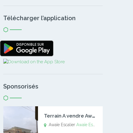
Télécharger l’application
Sponsorisés
T
errain A vendre Awaïe Escalier
Awaïe Escalier
Awaïe Escalier