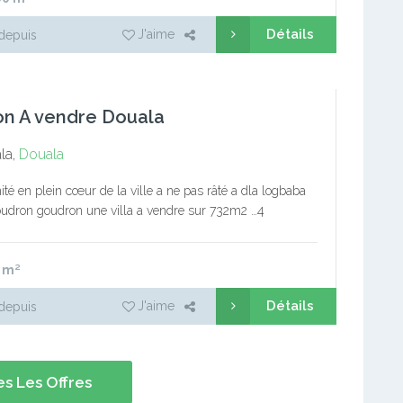
Détails
J'aime
depuis
on A vendre Douala
la,
Douala
ité en plein cœur de la ville a ne pas râté a dla logbaba
oudron goudron une villa a vendre sur 732m2 …4
 2 cuisines 2 salons…
2
m²
Détails
J'aime
depuis
s Les Offres