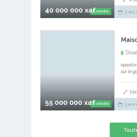
40 000 000 xaf
A vendre
5 ans 
Mais
Doua
opportun
sur le g
chambres
73
55 000 000 xaf
A vendre
5 ans 
Toute