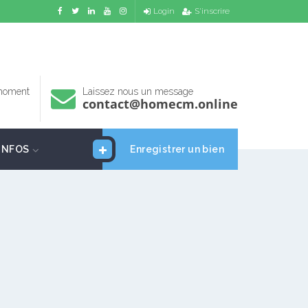
Login
S'inscrire
 moment
Laissez nous un message
contact@homecm.online
INFOS
Enregistrer un bien