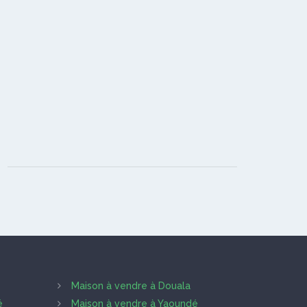
Maison à vendre à Douala
é
Maison à vendre à Yaoundé