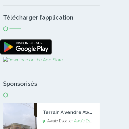
Télécharger l’application
Sponsorisés
T
errain A vendre Awaïe Escalier
Awaïe Escalier
Awaïe Escalier