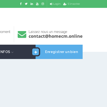
Login
S'inscrire
 moment
Laissez nous un message
contact@homecm.online
INFOS
Enregistrer un bien