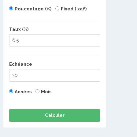
Poucentage (%)
Fixed ( xaf)
Taux (%)
Echéance
Années
Mois
Calculer