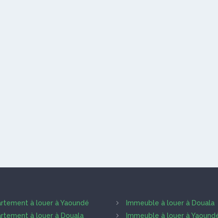
rtement à louer à Yaoundé
Immeuble à louer à Douala
rtement à louer à Douala
Immeuble à louer à Yaound