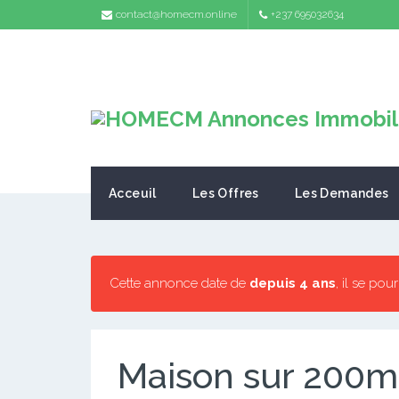
contact@homecm.online
+237 695032634
Acceuil
Les Offres
Les Demandes
Cette annonce date de
depuis 4 ans
, il se pou
Maison sur 200m2