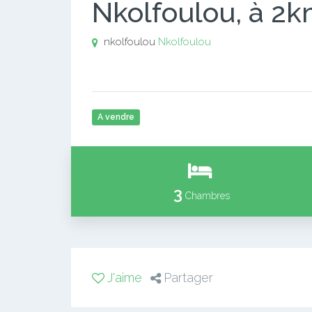
Nkolfoulou, à 2km
nkolfoulou
Nkolfoulou
A vendre
3
Chambres
J'aime
Partager