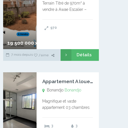
Terrain Titré de 970m² à
vendre à Awae Escalier –
Situé à Manassa, vers
Ngoantet – Non loin de
970
l’Université Catholique –
Encore d’autres Espaces
Disponibles – Terrain Titré –
19 500 000 xaf
…
Détails
7 mois depuis
J'aime
A
ppartement A louer Bonandjo
Bonandjo
Bonandjo
Magnifique et vaste
appartement 03 chambres
disponible à BONANDJO
DLA1 03 chambre 03
3
3
douches 01 vaste salon 01