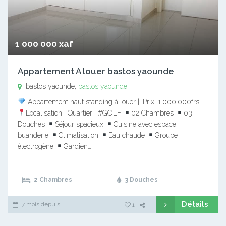
1 000 000 xaf
Appartement A louer bastos yaounde
bastos yaounde,
bastos yaounde
Appartement haut standing à louer || Prix: 1.000.000frs
Localisation | Quartier : #GOLF
02 Chambres
03
Douches
Séjour spacieux
Cuisine avec espace
buanderie
Climatisation
Eau chaude
Groupe
électrogène
Gardien…
2 Chambres
3 Douches
Détails
7 mois depuis
1