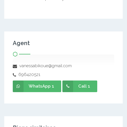
Agent
vanessabikoue@gmail.com
696420521
WhatsApp 1
Call 1