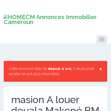
×
Cette annonce date de
depuis 2 ans
, il se pourrait
qu'elle ne soit plus disponible.
masion A louer
douala Makepé BM