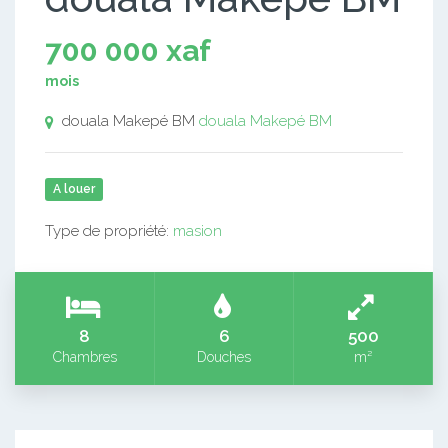
700 000 xaf
mois
douala Makepé BM
douala Makepé BM
A louer
Type de propriété:
masion
8
6
500
Chambres
Douches
m²