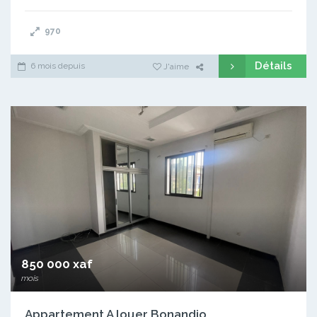
970
Détails
6 mois depuis
J'aime
850 000 xaf
mois
Appartement A louer Bonandjo