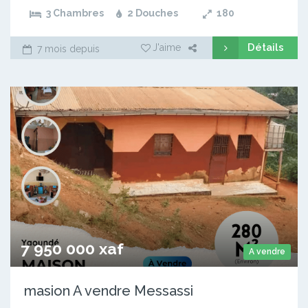
3 Chambres
2 Douches
180
Détails
J'aime
7 mois depuis
7 950 000 xaf
A vendre
masion A vendre Messassi