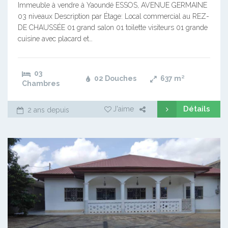
Immeuble à vendre à Yaoundé ESSOS, AVENUE GERMAINE
03 niveaux Description par Étage: Local commercial au REZ-
DE CHAUSSÉE 01 grand salon 01 toilette visiteurs 01 grande
cuisine avec placard et…
03
02 Douches
637
m²
Chambres
Détails
J'aime
2 ans depuis