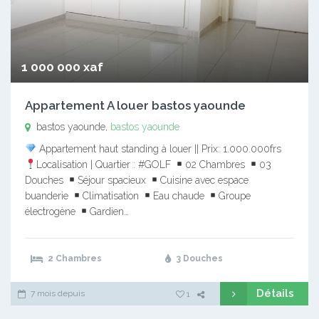
1 000 000 xaf
Appartement A louer bastos yaounde
bastos yaounde,
bastos yaounde
Appartement haut standing à louer || Prix: 1.000.000frs
Localisation | Quartier : #GOLF
02 Chambres
03
Douches
Séjour spacieux
Cuisine avec espace
buanderie
Climatisation
Eau chaude
Groupe
électrogène
Gardien…
2 Chambres
3 Douches
Détails
7 mois depuis
1