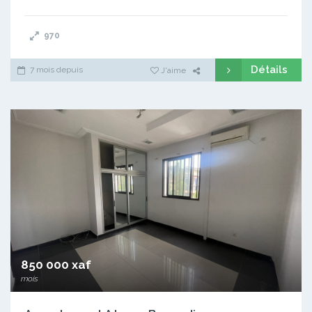
970
Détails
7 mois depuis
J'aime
850 000 xaf
mois