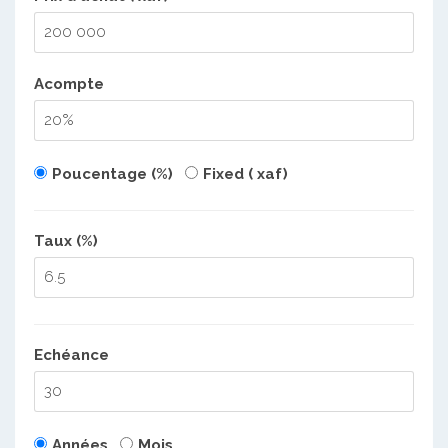
Acompte
Poucentage (%)
Fixed ( xaf)
Taux (%)
Echéance
Années
Mois