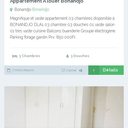
Appartement A louer Bonandjo
Bonandjo
Bonandjo
Magnifique et vaste appartement 03 chambres disponible à
BONANDJO DLA1 03 chambre 03 douches 01 vaste salon
01 très vaste cuisine Balcons buanderie Groupe électrogène
Parking forage gardin Prx: 850.000Fr…
3 Chambres
3 Douches
Détails
7 mois depuis
J'aime