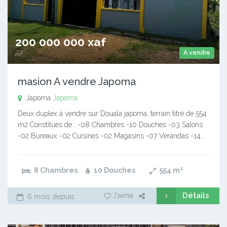
200 000 000 xaf
A vendre
m²
masion A vendre Japoma
Japoma
Japoma
Deux duplex à vendre sur Douala japoma, terrain titré de 554
m2 Constitués de : -08 Chambres -10 Douches -03 Salons
-02 Bureaux -02 Cuisines -02 Magasins -07 Vérandas -14…
8 Chambres
10 Douches
554
m²
Détails
J'aime
6 mois depuis