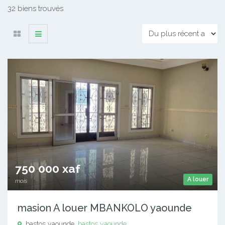
32 biens trouvés
750 000 xaf
A louer
mois
masion A louer MBANKOLO yaounde
bastos yaounde,
bastos yaounde