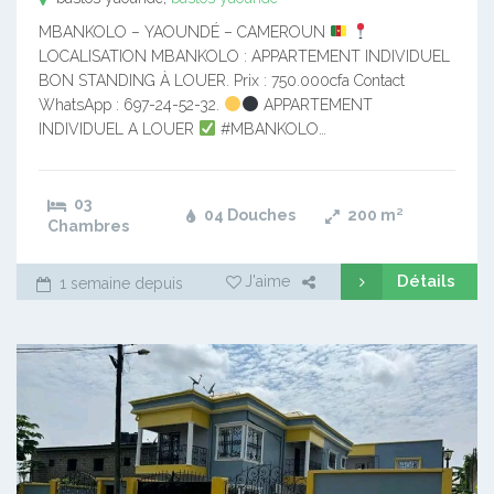
MBANKOLO – YAOUNDÉ – CAMEROUN
LOCALISATION MBANKOLO : APPARTEMENT INDIVIDUEL
BON STANDING À LOUER. Prix : 750.000cfa Contact
WhatsApp : 697-24-52-32.
APPARTEMENT
INDIVIDUEL A LOUER
#MBANKOLO…
03
04 Douches
200
m²
Chambres
Détails
J'aime
1 semaine depuis