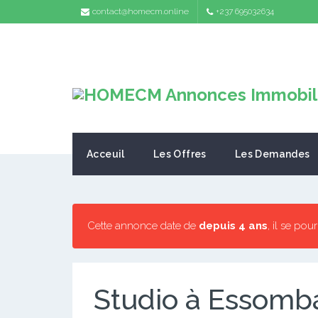
contact@homecm.online
+237 695032634
Acceuil
Les Offres
Les Demandes
Cette annonce date de
depuis 4 ans
, il se pou
Studio à Essomb