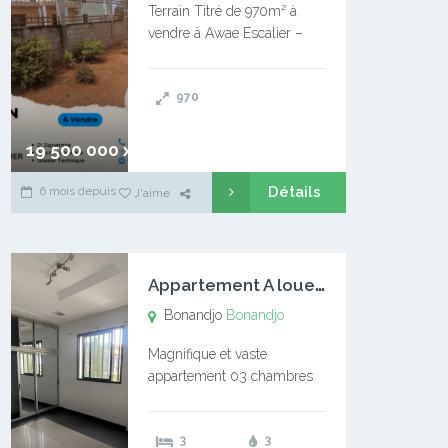
Terrain Titré de 970m² à
vendre à Awae Escalier –
Situé à Manassa, vers
Ngoantet – Non loin de
970
l’Université Catholique –
Encore d’autres Espaces
Disponibles – Terrain Titré –
19 500 000 xaf
…
Détails
6 mois depuis
J'aime
A
ppartement A louer Bonandjo
Bonandjo
Bonandjo
Magnifique et vaste
appartement 03 chambres
disponible à BONANDJO
DLA1 03 chambre 03
3
3
douches 01 vaste salon 01