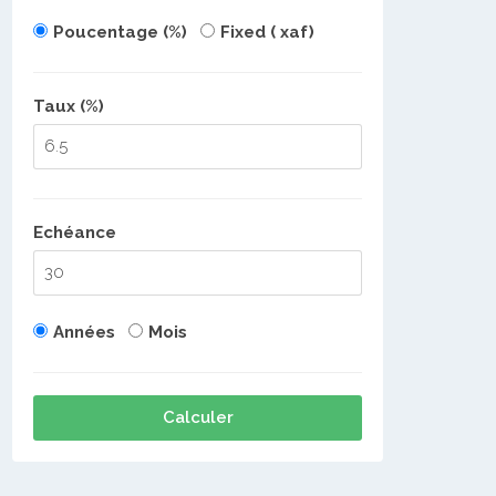
Poucentage (%)
Fixed ( xaf)
Taux (%)
Echéance
Années
Mois
Calculer