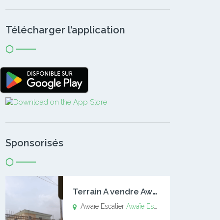
Télécharger l’application
Sponsorisés
T
errain A vendre Awaïe Escalier
Awaïe Escalier
Awaïe Escalier