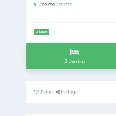
Essomba
Essomba
A louer
1
Chambres
J'aime
Partager