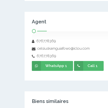
Agent
676778369
celsiuskamguiafowo@iclou.com
676778369
WhatsApp 1
Call 1
Biens similaires