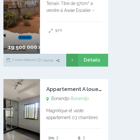
Terrain Titré de 970m² à
vendre à Awae Escalier –
Situé à Manassa, vers
Ngoantet – Non loin de
970
l’Université Catholique –
Encore d’autres Espaces
Disponibles – Terrain Titré –
19 500 000 xaf
…
Détails
7 mois depuis
J'aime
A
ppartement A louer Bonandjo
Bonandjo
Bonandjo
Magnifique et vaste
appartement 03 chambres
disponible à BONANDJO
DLA1 03 chambre 03
3
3
douches 01 vaste salon 01