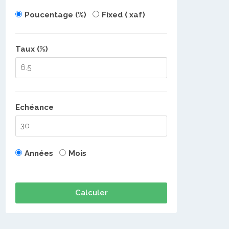
Poucentage (%)
Fixed ( xaf)
Taux (%)
Echéance
Années
Mois
Calculer