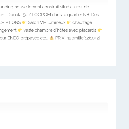
ing nouvellement construit situé au rez-de-
ion : Douala 5e / LOGPOM dans le quartier NB: Des
CRIPTIONS
Salon VIP lumineux
chauffage
rangement
vaste chambre d’hôtes avec placards
teur ENEO prépayée etc…
PRIX : 120mille*12(10+2)