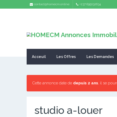
contact@homecm.online
+237 695032634
Acceuil
Les Offres
Les Demandes
Cette annonce date de
depuis 2 ans
, il se pou
studio a-louer