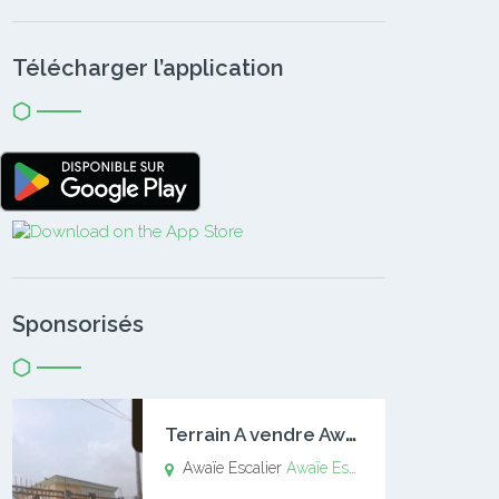
Télécharger l’application
Sponsorisés
T
errain A vendre Awaïe Escalier
Awaïe Escalier
Awaïe Escalier