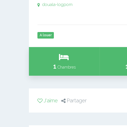
douala-logpom
A louer
1
Chambres
J'aime
Partager